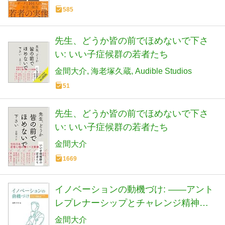
585
先生、どうか皆の前でほめないで下さ
い: いい子症候群の若者たち
金間大介
海老塚久蔵
Audible Studios
51
先生、どうか皆の前でほめないで下さ
い: いい子症候群の若者たち
金間大介
1669
イノベーションの動機づけ: ――アント
レプレナーシップとチャレンジ精神の
源 (金沢大学人間社会研究叢書)
金間大介