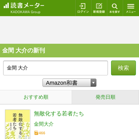
ログイン
新規登録
本を探
金間 大介の新刊
検索
おすすめ順
発売日順
無敵化する若者たち
金間大介
466