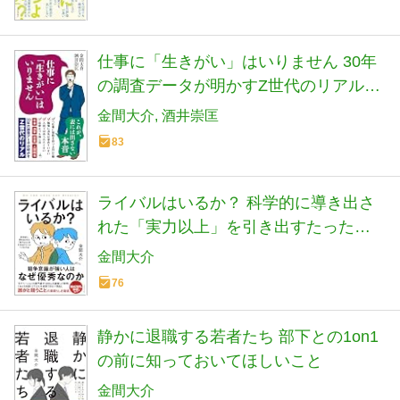
仕事に「生きがい」はいりません 30年
の調査データが明かすZ世代のリアル
(SB新書 712)
金間大介
酒井崇匡
83
ライバルはいるか？ 科学的に導き出さ
れた「実力以上」を引き出すたった１
つの方法
金間大介
76
静かに退職する若者たち 部下との1on1
の前に知っておいてほしいこと
金間大介