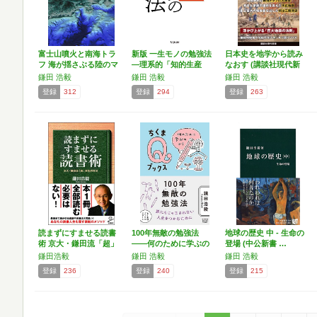
富士山噴火と南海トラ
新版 一生モノの勉強法
日本史を地学から読み
フ 海が揺さぶる陸のマ
―理系的「知的生産
なおす (講談社現代新
グ…
戦…
書…
鎌田 浩毅
鎌田 浩毅
鎌田 浩毅
登録
312
登録
294
登録
263
読まずにすませる読書
100年無敵の勉強法
地球の歴史 中 - 生命の
術 京大・鎌田流「超」
――何のために学ぶの
登場 (中公新書 …
理…
か…
鎌田浩毅
鎌田 浩毅
鎌田 浩毅
登録
236
登録
240
登録
215