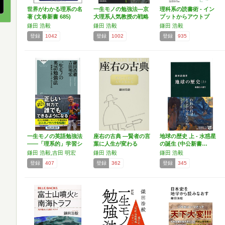
世界がわかる理系の名
一生モノの勉強法―京
理科系の読書術 - イン
著 (文春新書 685)
大理系人気教授の戦略
プットからアウトプ
とノ…
ッ…
鎌田 浩毅
鎌田 浩毅
鎌田 浩毅
登録
1042
登録
1002
登録
935
一生モノの英語勉強法
座右の古典 ―賢者の言
地球の歴史 上 - 水惑星
――「理系的」学習シ
葉に人生が変わる
の誕生 (中公新書…
ステ…
鎌田 浩毅,吉田 明宏
鎌田 浩毅
鎌田 浩毅
登録
407
登録
362
登録
345