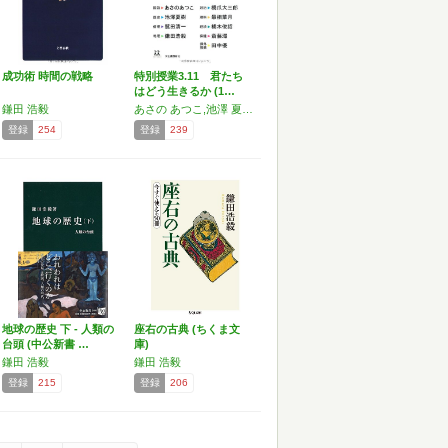
成功術 時間の戦略
特別授業3.11 君たち
はどう生きるか (1…
鎌田 浩毅
あさの あつこ,池澤 夏樹,鎌田 浩毅,最相 葉月,斎藤 環,橘木 俊詔,田中 優,橋爪 大三郎,鷲田 清一
登録
254
登録
239
地球の歴史 下 - 人類の
座右の古典 (ちくま文
台頭 (中公新書 …
庫)
鎌田 浩毅
鎌田 浩毅
登録
215
登録
206