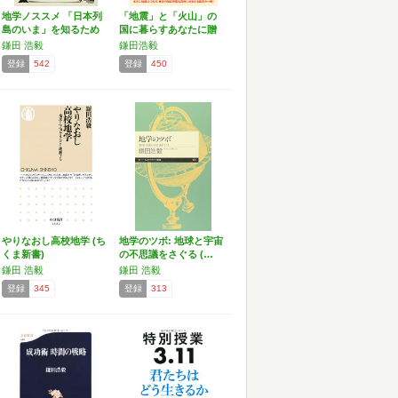
地学ノススメ 「日本列
「地震」と「火山」の
島のいま」を知るため
国に暮らすあなたに贈
に…
る …
鎌田 浩毅
鎌田浩毅
登録
542
登録
450
やりなおし高校地学 (ち
地学のツボ: 地球と宇宙
くま新書)
の不思議をさぐる (…
鎌田 浩毅
鎌田 浩毅
登録
345
登録
313