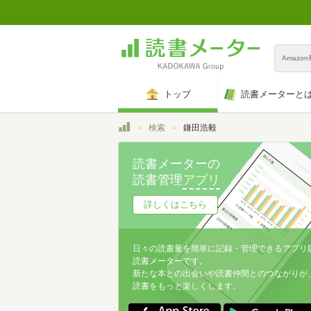
Amazo
トップ
読書メーターと
トップ
検索
鎌田浩毅
読書メーターの
読書管理
アプリ
詳しくはこちら
日々の読書量を簡単に記録・管理できるアプリ
読書メーターです。
新たな本との出会いや読書仲間とのつながりが
読書をもっと楽しくします。