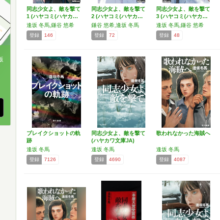
同志少女よ、敵を撃て
同志少女よ、敵を撃て
同志少女よ、敵を撃て
1 (ハヤコミ(ハヤカ…
2 (ハヤコミ(ハヤカ…
3 (ハヤコミ(ハヤカ…
逢坂 冬馬,鎌谷 悠希
鎌谷 悠希,逢坂 冬馬
逢坂 冬馬,鎌谷 悠希
登録
146
登録
72
登録
48
版
、
ブレイクショットの軌
同志少女よ、敵を撃て
歌われなかった海賊へ
跡
(ハヤカワ文庫JA)
逢坂 冬馬
逢坂 冬馬
逢坂 冬馬
登録
7126
登録
4690
登録
4087