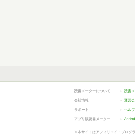
読書メーターについて
読書メ
会社情報
運営会
サポート
ヘルプ
アプリ版読書メーター
Andr
※本サイトはアフィリエイトプログ