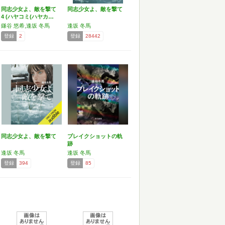
同志少女よ、敵を撃て
同志少女よ、敵を撃て
4 (ハヤコミ(ハヤカ…
鎌谷 悠希,逢坂 冬馬
逢坂 冬馬
登録
2
登録
28442
同志少女よ、敵を撃て
ブレイクショットの軌
跡
逢坂 冬馬
逢坂 冬馬
登録
394
登録
85