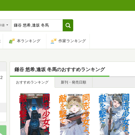
n和書
は
本ランキング
作家ランキング
鎌谷 悠希,逢坂 冬馬
のおすすめランキング
2
おすすめランキング
新刊・発売日順