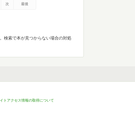
次
最後
す。検索で本が見つからない場合の対処
イトアクセス情報の取得について