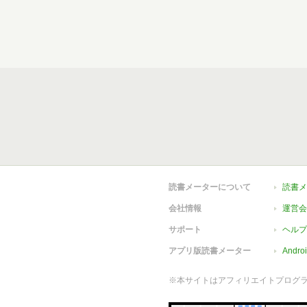
読書メーターについて
読書メ
会社情報
運営会
サポート
ヘルプ
アプリ版読書メーター
Andr
※本サイトはアフィリエイトプログ