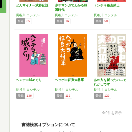
どんマイナー武将伝説
少年マンガでわかる戦
トンチキ鎌倉武士
国時代
長谷川 ヨシテル
長谷川ヨシテル
長谷川 ヨシテル
登録
65
登録
16
登録
58
ヘンテコ城めぐり
ヘッポコ征夷大将軍
あの方を斬ったの…そ
れがしです
長谷川 ヨシテル
長谷川 ヨシテル
長谷川 ヨシテル
登録
136
登録
112
登録
129
全9件を表示
書誌検索オプションについて