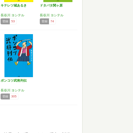
キテレツ城あるき
ドタバタ関ヶ原
長谷川 ヨシテル
長谷川 ヨシテル
登録
53
登録
74
ポンコツ武将列伝
長谷川 ヨシテル
登録
305