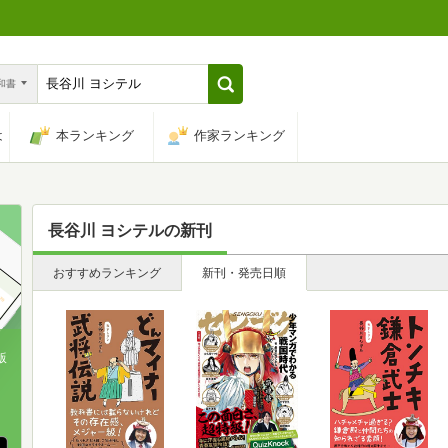
n和書
は
本ランキング
作家ランキング
長谷川 ヨシテル
の新刊
おすすめランキング
新刊・発売日順
版
、