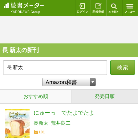
ログイン
新規登録
本を探
長 新太の新刊
検索
おすすめ順
発売日順
にゅーっ でたよでたよ
長新太
荒井良二
101