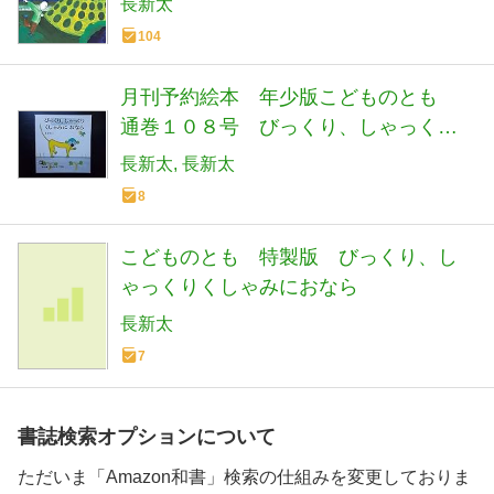
長新太
104
月刊予約絵本 年少版こどものとも
通巻１０８号 びっくり、しゃっく
り くしゃみに おなら
長新太
長新太
8
こどものとも 特製版 びっくり、し
ゃっくりくしゃみにおなら
長新太
7
書誌検索オプションについて
ただいま「Amazon和書」検索の仕組みを変更しておりま