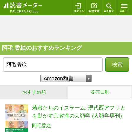
ログイン
新規登録
本を探
阿毛 香絵のおすすめランキング
検索
おすすめ順
発売日順
若者たちのイスラーム: 現代西アフリカ
を動かす宗教性の人類学 (人類学専刊)
阿毛香絵