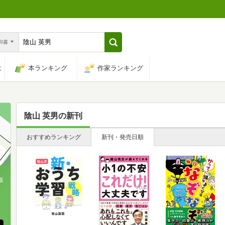
n和書
は
本ランキング
作家ランキング
陰山 英男
の新刊
おすすめランキング
新刊・発売日順
版
、