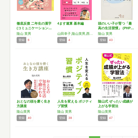
徹底反復 二年生の漢字
4ます連算 基本編
頭のいい子が育つ「最
(コミュニケーション…
高の生活習慣」 (PHP…
陰山 英男
山田幸子,陰山英男,西端麻理子
陰山 英男
登録
6
登録
4
登録
43
おとなの頭を磨く生き
人生を変える ポジティ
陰山式 ぜったい成績が
方講座
ブ習慣
上がる学習法
陰山英男
陰山 英男
陰山英男
登録
40
登録
38
登録
47