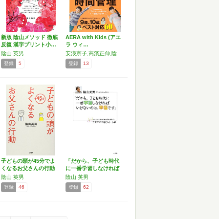
新版 陰山メソッド 徹底
AERA with Kids (アエ
反復 漢字プリント小…
ラ ウィ…
陰山 英男
安浪京子,高濱正伸,陰山英男,石田淳
登録
5
登録
13
子どもの頭が45分でよ
「だから、子ども時代
くなるお父さんの行動
に一番学習しなければ
いけ…
陰山 英男
陰山 英男
登録
46
登録
62