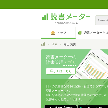
Amazo
トップ
読書メーターと
トップ
検索
陰山 英男
読書メーターの
読書管理
アプリ
詳しくはこちら
日々の読書量を簡単に記録・管理できるアプリ
読書メーターです。
新たな本との出会いや読書仲間とのつながりが
読書をもっと楽しくします。