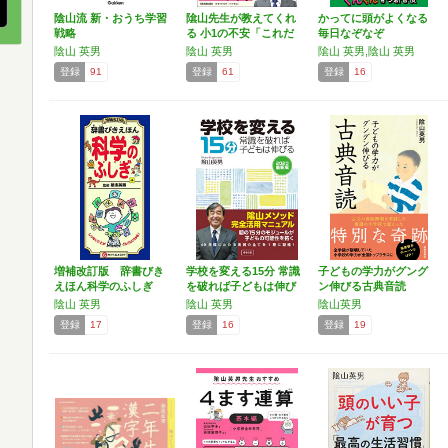
陰山流 新・おうち学習
隂山先生が教えてくれ
かってに頭がよくなる
戦略
る 小1の不安「これだ
毎日なぞなぞ
け…
陰山 英男
陰山 英男
隂山 英男,陰山 英男
登録
91
登録
61
登録
16
増補改訂版 辞書びき
学校を変える15分 常識
子どもの学力がグング
えほん科学のふしぎ
を破れば子どもは伸び
ン伸びる古典音読
る
陰山 英男
陰山 英男
陰山英男
登録
17
登録
16
登録
19