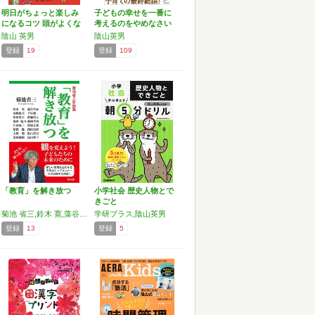
明日がちょっと楽しみ
子どもの幸せを一番に
になるコツ 頭がよくな
考えるのをやめなさい
る…
(…
陰山 英男
陰山英男
登録
19
登録
109
「教育」を解き放つ
小学社会 歴史人物とで
きごと
菊池 省三,鈴木 寛,藻谷 浩介,南郷 市兵,下村 健一,柴田 愛子,齋藤 眞人,塩田 始,藤岡 孝雄,片山 象三,奥塚 正典,稲嶺 進,西村 貴好,太田 肇,陰山 英男,前田 康裕,島田 妙子
学研プラス,陰山英男
登録
13
登録
5