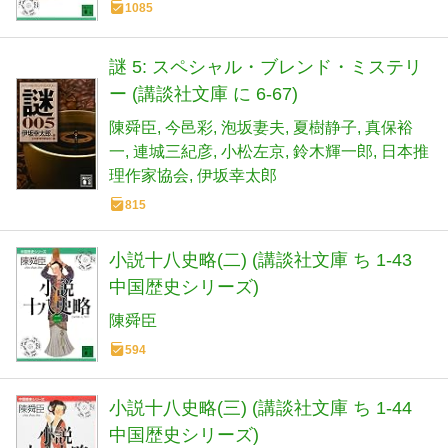
1085
謎 5: スペシャル・ブレンド・ミステリ
ー (講談社文庫 に 6-67)
陳舜臣
今邑彩
泡坂妻夫
夏樹静子
真保裕
一
連城三紀彦
小松左京
鈴木輝一郎
日本推
理作家協会
伊坂幸太郎
815
小説十八史略(二) (講談社文庫 ち 1-43
中国歴史シリーズ)
陳舜臣
594
小説十八史略(三) (講談社文庫 ち 1-44
中国歴史シリーズ)