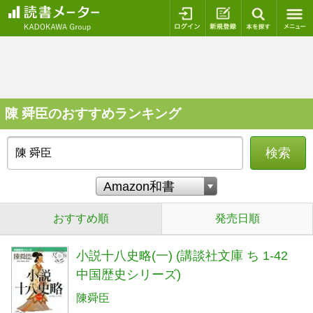
ログイン
新規登録
本を探
陳 舜臣のおすすめランキング
検索
おすすめ順
発売日順
小説十八史略(一) (講談社文庫 ち 1-42
中国歴史シリーズ)
陳舜臣