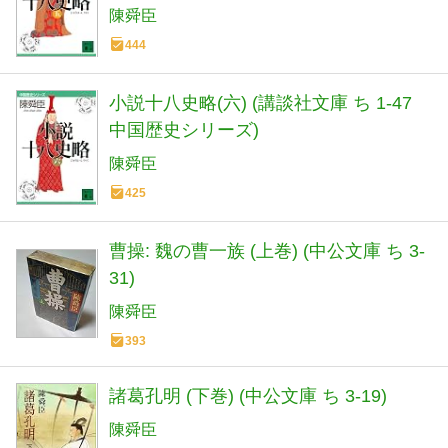
陳舜臣
444
小説十八史略(六) (講談社文庫 ち 1-47
中国歴史シリーズ)
陳舜臣
425
曹操: 魏の曹一族 (上巻) (中公文庫 ち 3-
31)
陳舜臣
393
諸葛孔明 (下巻) (中公文庫 ち 3-19)
陳舜臣