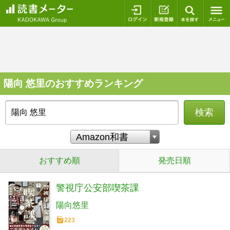
ログイン
新規登録
本を探
陽向 悠里のおすすめランキング
検索
おすすめ順
発売日順
警視庁公安部喫茶課
陽向悠里
223