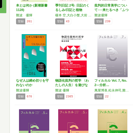
本とは何か (新潮新書
季刊日記 2号: 日記のく
批判的日常美学につい
1128)
るしみ/日記と植物
て──来たるべき「ふつ
う…
難波 優輝
榎本 空,大白小蟹,大前 粟生,小原 晩,小指,齋藤 陽道,斎藤 真理子,佐藤 友子,島田 潤一郎,瀬戸 夏子,絶対に終電を逃さない女,土門 蘭,富田ララフネ,難波 優輝,西村 佳哲,ひらりさ,藤岡 みなみ,藤本 和剛,マンスーン,村上慧,山口祐加,長島 有里枝,瀬尾 夏美,原田 裕規,乗代 雄介,守安 涼,滝口 悠生,鈴木 純
難波優輝
登録
261
登録
43
登録
239
なぜ人は締め切りを守
物語化批判の哲学 〈わ
フィルカル Vol. 7, No.
れないのか
たしの人生〉を遊びな
2―分析…
お…
難波優輝
難波 優輝
萬屋博喜,松永伸司,難波優輝,古田徹也,相澤伸依,青田麻未,宮園健吾,稲荷森輝一,奥田太郎,堀田義太郎,村上祐子,大戸雄真,飯田隆,竹内綱史,梅田孝太,谷山弘太,渡辺一樹,八重樫徹,山野弘樹,豊泉俊大,中西亮太,稲岡大志,玉田龍太朗,和辻龍,小林大晃,桜川ひかり
登録
676
登録
2365
登録
22