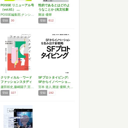
POSSE リニューアル号
性的であるとはどのよ
（vol.61） …
うなことか (光文社新
書…
POSSE編集部,ナンシー・フレイザー,キア・ミルバーン,佐々木隆治,斎藤幸平,今野晴貴,川上資人,難波優輝,常見陽平,岩本菜々,坂倉昇平
難波 優輝
登録
30
登録
612
クリティカル・ワード
SFプロトタイピング:
ファッションスタディ
SFからイノベーショ…
ー…
蘆田裕史,藤嶋陽子,宮脇千絵,赤阪辰太郎,朝倉三枝,有國明弘,五十棲亘,小澤京子,落合雪野,香室結美,川崎和也,菊田琢也,北村匡平,高馬京子,西條玲奈,鈴木彩希,関根麻里恵,髙橋香苗,田中里尚,田本はる菜,中谷文美,難波優輝,新實五穂,野中葉,平田英子,平芳裕子,水野大二郎,南出和余,村上由鶴,劉芳洲
宮本 道人,難波 優輝,大澤 博隆
登録
327
登録
192