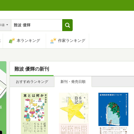
n和書
は
本ランキング
作家ランキング
難波 優輝
の新刊
おすすめランキング
新刊・発売日順
版
、