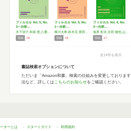
フィルカル Vol. 5, No.
フィルカル Vol. 5, No.
フィルカル Vol. 4, No.
3―分析…
1―分析…
3―分析…
木下頌子,和泉 悠,八重樫 徹,三木那由他,峯島宏次,飯塚理恵,佐藤邦政,佐藤 靜,石田 柊,森 功次,笠木雅史,佐藤 暁,稲岡大志,長門裕介,朱 喜哲,吉田幸司,瀬尾浩二郎,今井祐里,永井玲衣,難波優輝,谷川嘉浩,飯盛元章,川瀬和也,玉田龍太朗,青田麻未,坂東晴妃,矢田部俊介,木山裕登,内藤 慧,池田信虎,茂内克彦,三浦亮太,桜川ひかり,神戸和佳子
柳川太希,鈴木亘,青田麻未,Jean Lin,佐藤暁,吉川孝,小野さやか,玉田龍太朗,稲岡大志,矢田部俊介,大畑浩志,谷川嘉浩,一方井祐子,酒井麻依子,朱喜哲,大谷卓史,長門裕介,大戸雄真,イシュトバン・ゾルタン・ザルダイ,木下頌子,松永伸司,銭清弘,難波優輝,村山正碩,菅崎香乃
鬼界 彰夫,古田 徹也,山口 尚,長門 裕介,八重樫 徹,高村 夏輝,玉田 龍太朗,百川 怜央,根無 一信,谷川 嘉浩,難波 優輝,青田 麻未,吉田 寛,岩切 啓人,酒井 健太郎,伊藤 克彦,加藤 隆文,源河 亨,鴻 浩介
登録
19
登録
16
登録
17
全14件を表示
書誌検索オプションについて
ただいま「Amazon和書」検索の仕組みを変更しておりま
法など、詳しくは
こちらのお知らせ
をご確認ください。
ーターとは
スタートガイド
利用規約