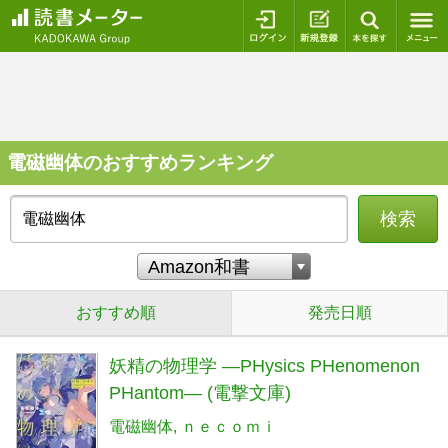
ログイン
新規登録
本を探
電磁幽体のおすすめランキング
検索
おすすめ順
発売日順
妖精の物理学 ―PHysics PHenomenon
PHantom― (電撃文庫)
電磁幽体
ｎｅｃｏｍｉ