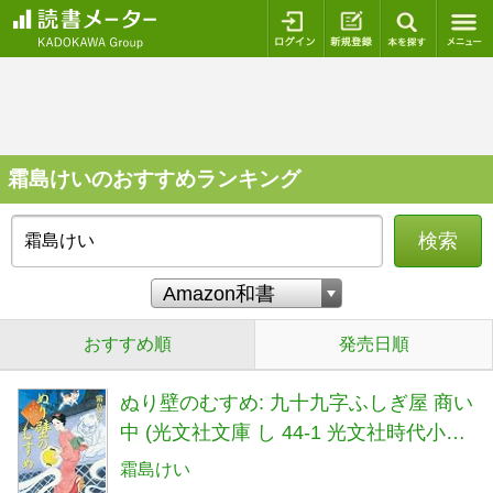
ログイン
新規登録
本を探
霜島けいのおすすめランキング
検索
おすすめ順
発売日順
ぬり壁のむすめ: 九十九字ふしぎ屋 商い
中 (光文社文庫 し 44-1 光文社時代小説
文庫)
霜島けい