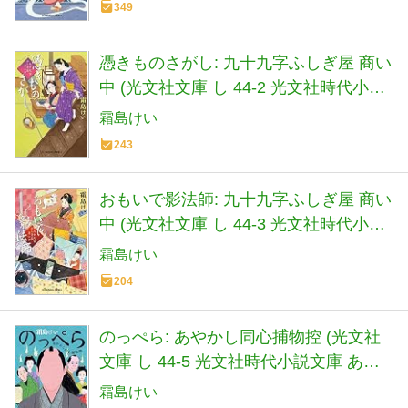
349
憑きものさがし: 九十九字ふしぎ屋 商い
中 (光文社文庫 し 44-2 光文社時代小説
文庫)
霜島けい
243
おもいで影法師: 九十九字ふしぎ屋 商い
中 (光文社文庫 し 44-3 光文社時代小説
文庫)
霜島けい
204
のっぺら: あやかし同心捕物控 (光文社
文庫 し 44-5 光文社時代小説文庫 あや
かし同心捕物控)
霜島けい