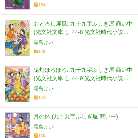
154
おとろし屏風: 九十九字ふしぎ屋 商い中
(光文社文庫 し 44-8 光文社時代小説文
庫)
霜島けい
148
鬼灯ほろほろ: 九十九字ふしぎ屋 商い中
(光文社文庫 し 44-9 光文社時代小説文
庫)
霜島けい
144
月の鉢 (九十九字ふしぎ屋 商い中)
霜島けい
136