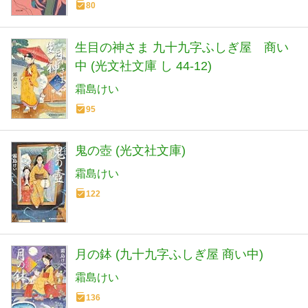
80
生目の神さま 九十九字ふしぎ屋 商い
中 (光文社文庫 し 44-12)
霜島けい
95
鬼の壺 (光文社文庫)
霜島けい
122
月の鉢 (九十九字ふしぎ屋 商い中)
霜島けい
136