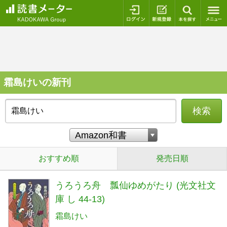
ログイン
新規登録
本を探
霜島けいの新刊
検索
おすすめ順
発売日順
うろうろ舟 瓢仙ゆめがたり (光文社文
庫 し 44-13)
霜島けい