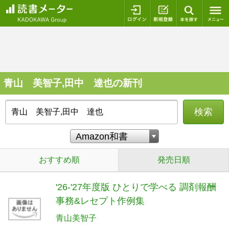
ログイン
新規登録
本を探
青山 美智子,田中 達也の新刊
検索
おすすめ順
発売日順
'26-'27年度版 ひとりで学べる 調剤報酬
事務&レセプト作例集
青山美智子