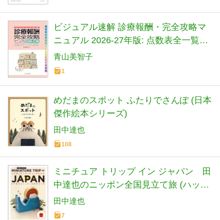
ビジュアル速解 診療報酬・完全攻略マ
ニュアル 2026-27年版: 点数表全一覧&
レセプト請求の要点解説 (2026-27年版)
青山美智子
1
めだまのスポット ふたりでさんぽ (日本
傑作絵本シリーズ)
田中達也
108
ミニチュア トリップ イン ジャパン 田
中達也のニッポン全国見立て旅 (ハッピ
ーセット)
田中達也
7