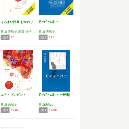
ほろよい読書 おかわり
月の立つ林で
青山 美智子,朱野 帰子,一穂 ミチ,奥田 亜希子,西條 奈加
青山 美智子
登録
80
登録
171
ユア・プレゼント
月の立つ林で (一般書)
青山 美智子
青山美智子
登録
1296
登録
12894