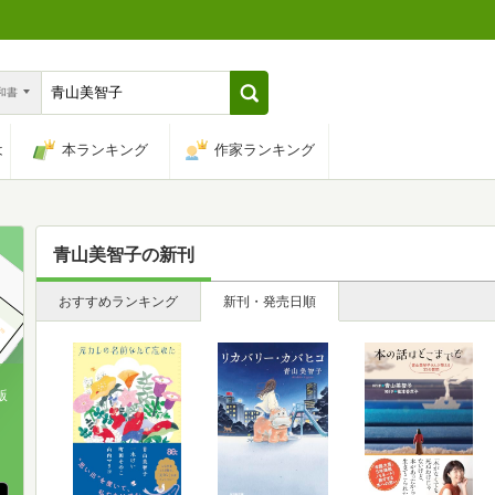
n和書
は
本ランキング
作家ランキング
青山美智子
の新刊
おすすめランキング
新刊・発売日順
版
、