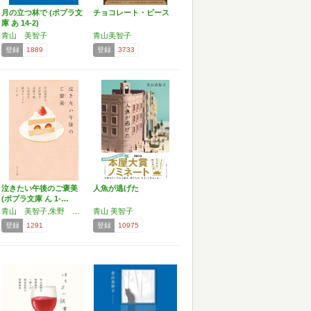
月の立つ林で (ポプラ文
チョコレート・ピース
庫 あ 14-2)
青山 美智子
青山美智子
登録
1889
登録
3733
泣きたい午後のご褒美
人魚が逃げた
(ポプラ文庫 ん 1-…
青山 美智子,朱野 帰子,斎藤 千輪,竹岡 葉月,織守 きょうや
青山 美智子
登録
1291
登録
10975