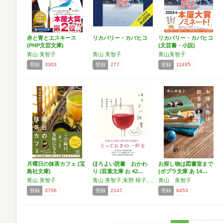
赤と青とエスキース
リカバリー・カバヒコ
リカバリー・カバヒコ
(PHP文芸文庫)
(文芸書・小説)
青山 美智子
青山 美智子
青山美智子
登録
3303
登録
277
登録
11495
月曜日の抹茶カフェ (宝
ほろよい読書 おかわ
お探し物は図書室まで
島社文庫)
り (双葉文庫 お 42…
(ポプラ文庫 あ 14…
青山 美智子
青山 美智子,朱野 帰子,一穂 ミチ,奥田 亜希子,西條 奈加
青山 美智子
登録
3706
登録
2147
登録
6453