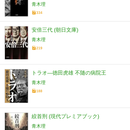
青木理
334
安倍三代 (朝日文庫)
青木理
219
トラオ―徳田虎雄 不随の病院王
青木理
188
絞首刑 (現代プレミアブック)
青木理