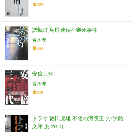
503
誘蛾灯 鳥取連続不審死事件
青木理
444
安倍三代
青木理
348
トラオ 徳田虎雄 不随の病院王 (小学館
文庫 あ 29-1)