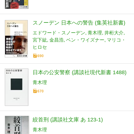
スノーデン 日本への警告 (集英社新書)
エドワード・スノーデン
青木理
井桁大介
宮下紘
金昌浩
ベン・ワイズナー
マリコ・
ヒロセ
690
日本の公安警察 (講談社現代新書 1488)
青木理
670
絞首刑 (講談社文庫 あ 123-1)
青木理