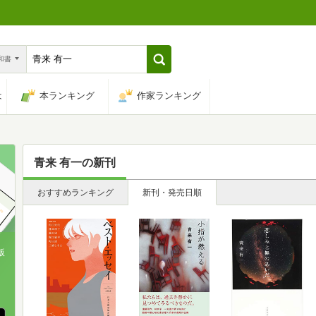
n和書
は
本ランキング
作家ランキング
青来 有一
の新刊
おすすめランキング
新刊・発売日順
版
、