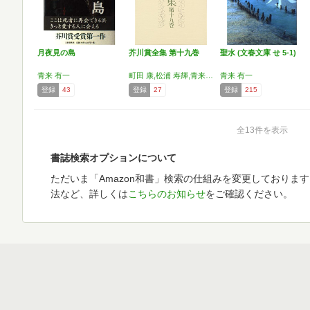
月夜見の島
芥川賞全集 第十九巻
聖水 (文春文庫 せ 5-1)
青来 有一
町田 康,松浦 寿輝,青来 有一,堀江 敏幸,玄侑 宗久
青来 有一
登録
43
登録
27
登録
215
全13件を表示
書誌検索オプションについて
ただいま「Amazon和書」検索の仕組みを変更しておりま
法など、詳しくは
こちらのお知らせ
をご確認ください。