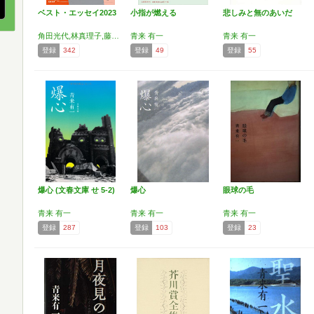
ベスト・エッセイ2023
小指が燃える
悲しみと無のあいだ
角田光代,林真理子,藤沢周,堀江敏幸,町田康,三浦しをん,赤木明登,阿川佐和子,秋田麻早子,浅田次郎,荒俣宏,石田夏穂,磯野真穂,稲垣栄洋,今井真実,上田岳弘,内澤旬子,内田春菊,大辻隆弘,小川哲,奥泉光,鎌田裕樹,川添愛,神林長平,岸本佐知子,きたやまおさむ,桐野夏生,鯨庭,久栖博季,黒井千次,小池昌代,小池真理子,郷原宏,佐伯一麦,酒井順子,佐藤利明,佐藤洋二郎,沢木耕太郎,沢野ひとし,茂山千之丞,篠弘,柴田一成,杉山昌隆,鈴木伸一,須藤一成,青来有一,関田育子,大道珠貴,高田郁,武田砂鉄,田中慎弥,
青来 有一
青来 有一
登録
342
登録
49
登録
55
爆心 (文春文庫 せ 5-2)
爆心
眼球の毛
青来 有一
青来 有一
青来 有一
登録
287
登録
103
登録
23