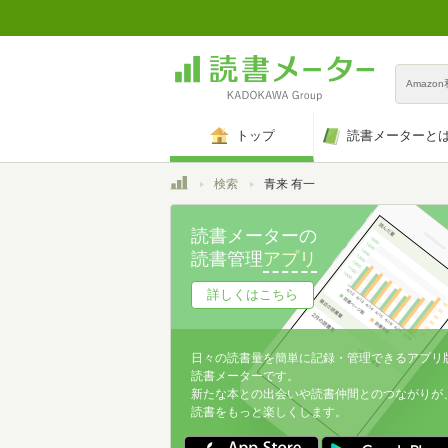
Amazo
トップ
読書メーターと
トップ
検索
青来 有一
読書メーターの
読書管理
アプリ
詳しくはこちら
日々の読書量を簡単に記録・管理できるアプリ
読書メーターです。
新たな本との出会いや読書仲間とのつながりが
読書をもっと楽しくします。