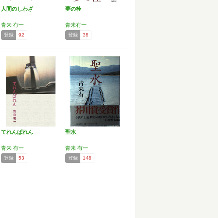
人間のしわざ
夢の栓
青来 有一
青来有一
登録
92
登録
38
てれんぱれん
聖水
青来 有一
青来 有一
登録
53
登録
148