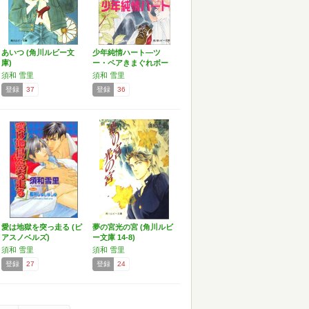
あいつ (角川ルビー文
少年純情ハート―ツ
庫)
ー・ペアきまぐれボー
イズ …
須和 雪里
須和 雪里
登録
37
登録
36
愛は地獄を突っ走る (ピ
夢の宮光の宮 (角川ルビ
アスノベルズ)
ー文庫 14-8)
須和 雪里
須和 雪里
登録
27
登録
24