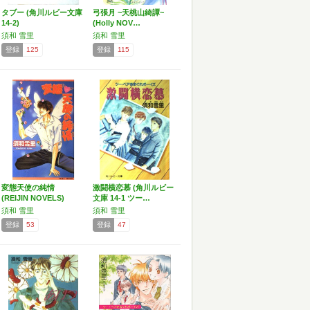
タブー (角川ルビー文庫
弓張月 ~天桃山綺譚~
14-2)
(Holly NOV…
須和 雪里
須和 雪里
登録
125
登録
115
変態天使の純情
激闘横恋慕 (角川ルビー
(REIJIN NOVELS)
文庫 14-1 ツー…
須和 雪里
須和 雪里
登録
53
登録
47