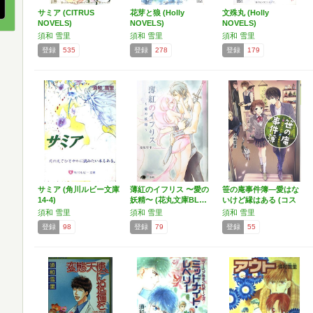
サミア (CITRUS
花芽と狼 (Holly
文殊丸 (Holly
NOVELS)
NOVELS)
NOVELS)
須和 雪里
須和 雪里
須和 雪里
登録
535
登録
278
登録
179
サミア (角川ルビー文庫
薄紅のイフリス 〜愛の
笹の庵事件簿―愛はな
14-4)
妖精〜 (花丸文庫BL…
いけど縁はある (コス
ミ…
須和 雪里
須和 雪里
須和 雪里
登録
98
登録
79
登録
55