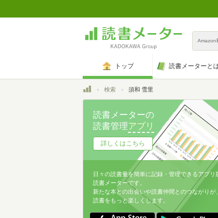
Amazo
トップ
読書メーターと
トップ
検索
須和 雪里
読書メーターの
読書管理
アプリ
詳しくはこちら
日々の読書量を簡単に記録・管理できるアプリ
読書メーターです。
新たな本との出会いや読書仲間とのつながりが
読書をもっと楽しくします。