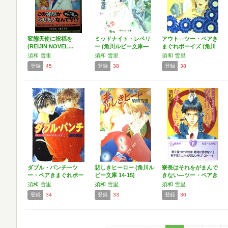
変態天使に祝福を
ミッドナイト・レベリ
アウト―ツー・ペアき
(REIJIN NOVEL…
ー (角川ルビー文庫―
まぐれボーイズ (角川
ツ…
ル…
須和 雪里
須和 雪里
須和 雪里
登録
45
登録
38
登録
38
ダブル・パンチ―ツ
悲しきヒーロー (角川ル
寮長はそれをがまんで
ー・ペアきまぐれボー
ビー文庫 14-15)
きない―ツー・ペアき
イズ …
まぐ…
須和 雪里
須和 雪里
須和 雪里
登録
34
登録
33
登録
30