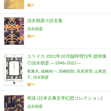
85
須永朝彦小説全集
須永朝彦
84
ユリイカ 2021年10月臨時増刊号 総特集
◎須永朝彦 ―1946-2021―
東雅夫
礒崎純一
高橋睦郎
高原英理
山尾悠
子
須永朝彦
50
奇談 (日本古典文学幻想コレクション)
須永朝彦