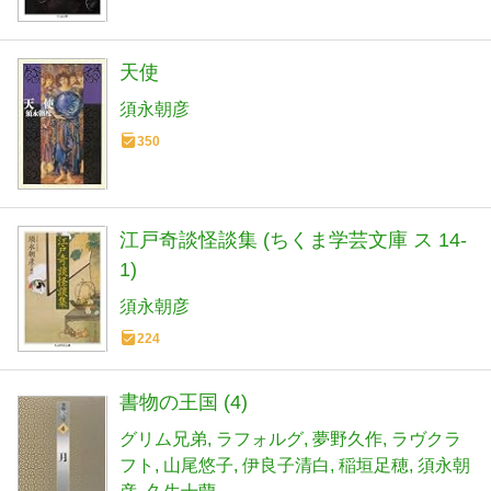
天使
須永朝彦
350
江戸奇談怪談集 (ちくま学芸文庫 ス 14-
1)
須永朝彦
224
書物の王国 (4)
グリム兄弟
ラフォルグ
夢野久作
ラヴクラ
フト
山尾悠子
伊良子清白
稲垣足穂
須永朝