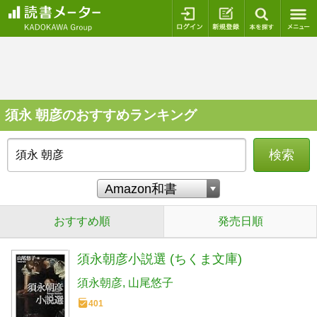
ログイン
新規登録
本を探
須永 朝彦のおすすめランキング
検索
おすすめ順
発売日順
須永朝彦小説選 (ちくま文庫)
須永朝彦
山尾悠子
401