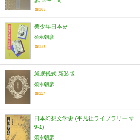
彦
久生十蘭
163
美少年日本史
須永朝彦
121
就眠儀式 新装版
須永朝彦
117
日本幻想文学史 (平凡社ライブラリー す
9-1)
須永朝彦