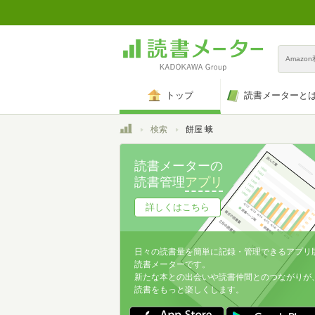
Amazo
トップ
読書メーターと
トップ
検索
餅屋 蛾
読書メーターの
読書管理
アプリ
詳しくはこちら
日々の読書量を簡単に記録・管理できるアプリ
読書メーターです。
新たな本との出会いや読書仲間とのつながりが
読書をもっと楽しくします。