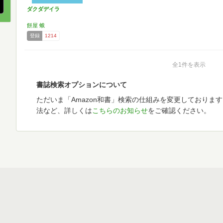
ダクダデイラ
餅屋 蛾
登録
1214
全1件を表示
書誌検索オプションについて
ただいま「Amazon和書」検索の仕組みを変更しておりま
法など、詳しくは
こちらのお知らせ
をご確認ください。