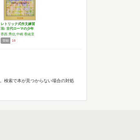
レトリック式作文練習
法: 古代ローマの少年
は…
香西 秀信,中嶋 香緒里
登録
16
す。検索で本が見つからない場合の対処