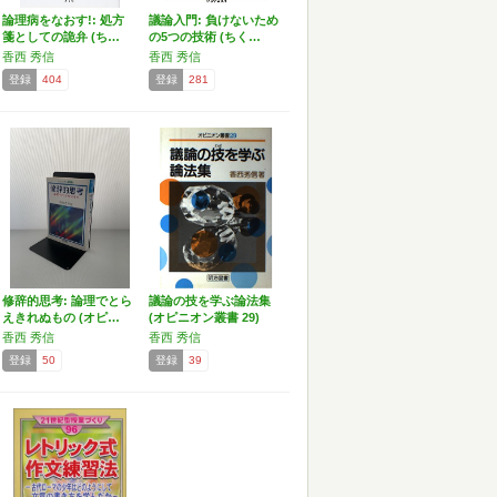
論理病をなおす!: 処方
議論入門: 負けないため
箋としての詭弁 (ち…
の5つの技術 (ちく…
香西 秀信
香西 秀信
登録
404
登録
281
修辞的思考: 論理でとら
議論の技を学ぶ論法集
えきれぬもの (オピ…
(オピニオン叢書 29)
香西 秀信
香西 秀信
登録
50
登録
39