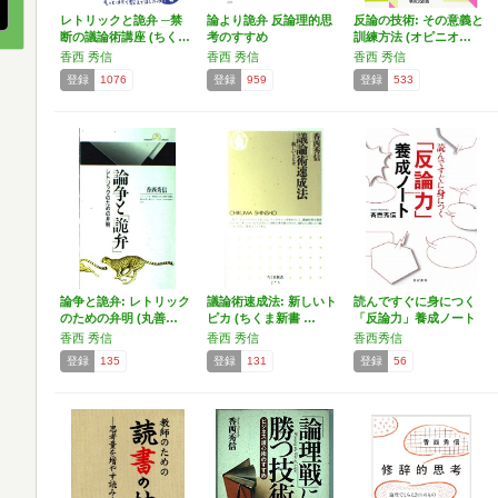
レトリックと詭弁 ─禁
論より詭弁 反論理的思
反論の技術: その意義と
断の議論術講座 (ちく…
考のすすめ
訓練方法 (オピニオ…
香西 秀信
香西 秀信
香西 秀信
登録
1076
登録
959
登録
533
論争と詭弁: レトリック
議論術速成法: 新しいト
読んですぐに身につく
のための弁明 (丸善…
ピカ (ちくま新書 …
「反論力」養成ノート
香西 秀信
香西 秀信
香西秀信
登録
135
登録
131
登録
56