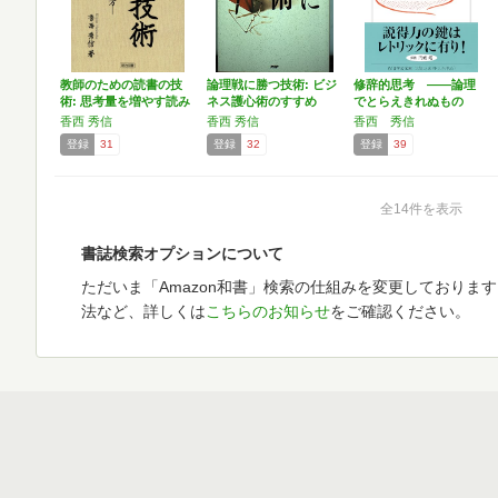
教師のための読書の技
論理戦に勝つ技術: ビジ
修辞的思考 ――論理
術: 思考量を増やす読み
ネス護心術のすすめ
でとらえきれぬもの
方
(ち…
香西 秀信
香西 秀信
香西 秀信
登録
31
登録
32
登録
39
全14件を表示
書誌検索オプションについて
ただいま「Amazon和書」検索の仕組みを変更しておりま
法など、詳しくは
こちらのお知らせ
をご確認ください。