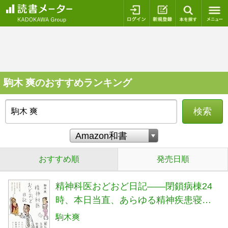
ログイン
新規登録
本を探
駒木 爽のおすすめランキング
検索
おすすめ順
発売日順
精神科医おどおど日記——閉鎖病棟24
時、本日当直、あらゆる精神疾患寝ず
に診ます (日記シリーズ)
駒木爽