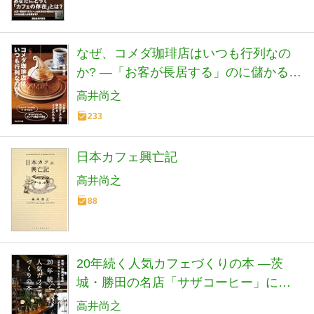
なぜ、コメダ珈琲店はいつも行列なの
か? ―「お客が長居する」のに儲かるコ
メダのひみつ
高井尚之
233
日本カフェ興亡記
高井尚之
88
20年続く人気カフェづくりの本 ―茨
城・勝田の名店「サザコーヒー」に学
ぶ
高井尚之