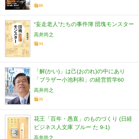
86
“妄走老人”たちの事件簿 団塊モンスター
高井尚之
34
「解(かい)」は己(おのれ)の中にあり
「ブラザー小池利和」の経営哲学60
高井尚之
35
花王「百年・愚直」のものづくり (日経
ビジネス人文庫 ブルー た 9-1)
高井尚之