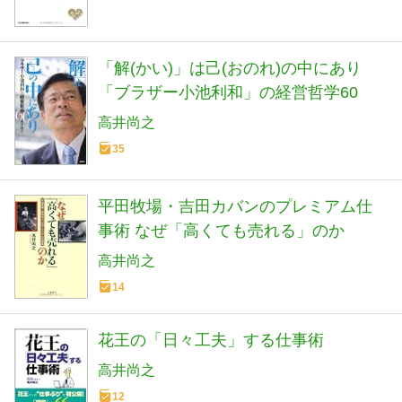
「解(かい)」は己(おのれ)の中にあり
「ブラザー小池利和」の経営哲学60
高井尚之
35
平田牧場・吉田カバンのプレミアム仕
事術 なぜ「高くても売れる」のか
高井尚之
14
花王の「日々工夫」する仕事術
高井尚之
12