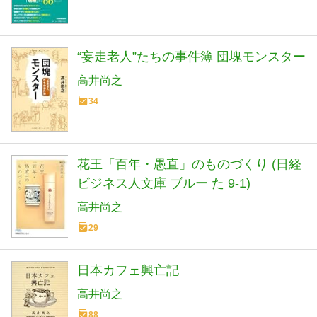
“妄走老人”たちの事件簿 団塊モンスター
高井尚之
34
花王「百年・愚直」のものづくり (日経
ビジネス人文庫 ブルー た 9-1)
高井尚之
29
日本カフェ興亡記
高井尚之
88