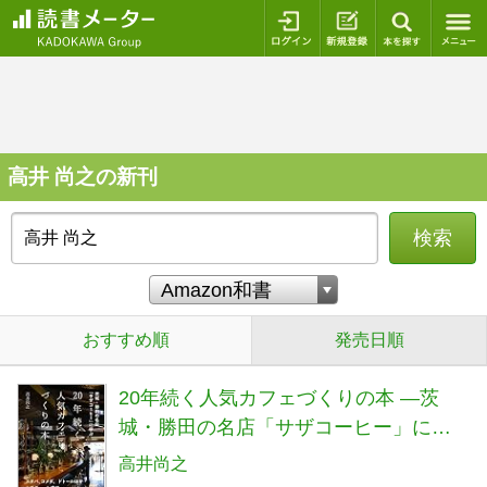
ログイン
新規登録
本を探
高井 尚之の新刊
検索
おすすめ順
発売日順
20年続く人気カフェづくりの本 ―茨
城・勝田の名店「サザコーヒー」に学
ぶ
高井尚之