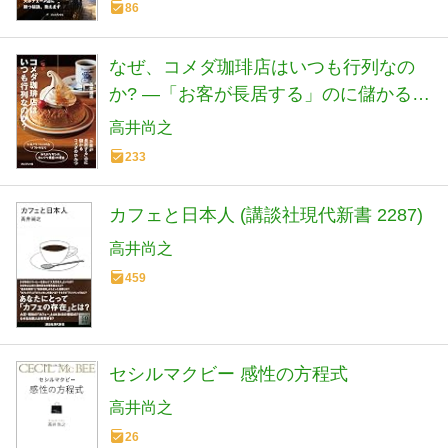
86
なぜ、コメダ珈琲店はいつも行列なの
か? ―「お客が長居する」のに儲かるコ
メダのひみつ
高井尚之
233
カフェと日本人 (講談社現代新書 2287)
高井尚之
459
セシルマクビー 感性の方程式
高井尚之
26