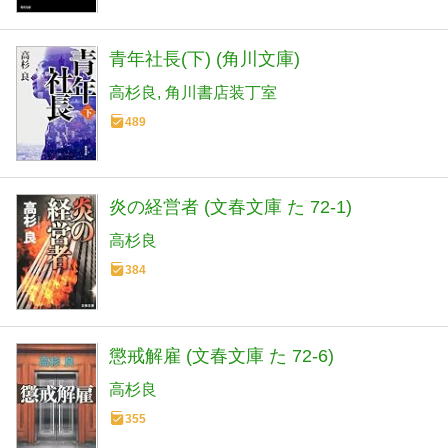
青年社長(下) (角川文庫)
高杉良
角川書店装丁室
489
炎の経営者 (文春文庫 た 72-1)
高杉良
384
懲戒解雇 (文春文庫 た 72-6)
高杉良
355