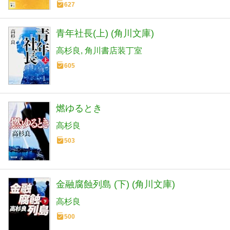
627
青年社長(上) (角川文庫)
高杉良
角川書店装丁室
605
燃ゆるとき
高杉良
503
金融腐蝕列島 (下) (角川文庫)
高杉良
500