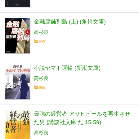
金融腐蝕列島 (上) (角川文庫)
高杉良
659
小説ヤマト運輸 (新潮文庫)
高杉良
655
最強の経営者 アサヒビールを再生させ
た男 (講談社文庫 た 15-59)
高杉良