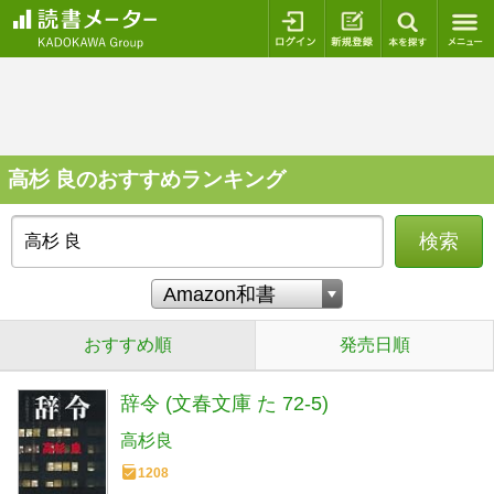
ログイン
新規登録
本を探
高杉 良のおすすめランキング
検索
おすすめ順
発売日順
辞令 (文春文庫 た 72-5)
高杉良
1208