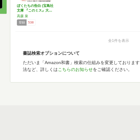
ぼくたちの告白 (宝島社
文庫 『このミス』大…
高森 泉
登録
538
全1件を表示
書誌検索オプションについて
ただいま「Amazon和書」検索の仕組みを変更しておりま
法など、詳しくは
こちらのお知らせ
をご確認ください。