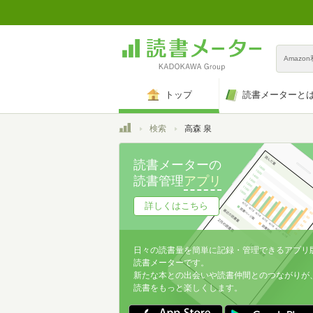
Amazo
トップ
読書メーターと
トップ
検索
高森 泉
読書メーターの
読書管理
アプリ
詳しくはこちら
日々の読書量を簡単に記録・管理できるアプリ
読書メーターです。
新たな本との出会いや読書仲間とのつながりが
読書をもっと楽しくします。