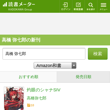
ログイン
新規登録
本を探
高橋 弥七郎の新刊
検索
おすすめ順
発売日順
灼眼のシャナSIV
高橋弥七郎
10