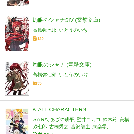
灼眼のシャナSIV (電撃文庫)
高橋弥七郎
いとうのいぢ
139
灼眼のシャナ (電撃文庫)
高橋弥七郎
いとうのいぢ
55
K-ALL CHARACTERS-
GｏRA
あざの耕平
壁井ユカコ
鈴木鈴
高橋
弥七郎
古橋秀之
宮沢龍生
来楽零
GoHands