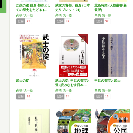
幻想の都 鎌倉 都市とし
武家の古都、鎌倉 (日本
北条時頼 (人物叢書 新
ての歴史をたどる (…
史リブレット 21)
装版)
高橋 慎一朗
高橋 慎一朗
高橋 慎一朗
登録
92
登録
42
登録
37
武士の掟
武士の掟: 中世の都市と
中世の都市と武士
道 (読みなおす日本…
高橋 慎一朗
高橋 慎一朗
高橋 慎一朗
登録
28
登録
24
登録
13