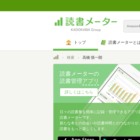
Amazo
トップ
読書メーターと
トップ
検索
高橋 慎一朗
読書メーターの
読書管理
アプリ
詳しくはこちら
日々の読書量を簡単に記録・管理できるアプリ
読書メーターです。
新たな本との出会いや読書仲間とのつながりが
読書をもっと楽しくします。