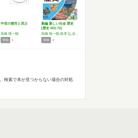
中世の都市と武士
新編 新しい社会 歴史
[歴史 002-72]
高橋 慎一朗
高橋 慎一朗,島津 弘,谷口 将紀,ほか118名
登録
1
登録
2
す。検索で本が見つからない場合の対処