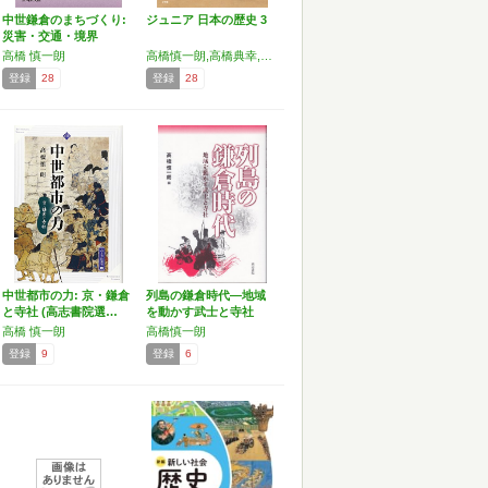
中世鎌倉のまちづくり:
ジュニア 日本の歴史 3
災害・交通・境界
高橋 慎一朗
高橋慎一朗,高橋典幸,末柄豊
登録
28
登録
28
中世都市の力: 京・鎌倉
列島の鎌倉時代―地域
と寺社 (高志書院選…
を動かす武士と寺社
高橋 慎一朗
高橋慎一朗
登録
9
登録
6