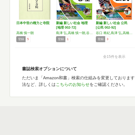
日本中世の権力と寺院
新編 新しい社会 地理
新編 新しい社会 公民
[地理 002-72]
[公民 002-92]
高橋 慎一朗
島津 弘,高橋 慎一朗,谷口 将紀,ほか118名
谷口 将紀,島津 弘,高橋 慎一朗,ほか118名
登録
5
登録
1
登録
3
全15件を表示
書誌検索オプションについて
ただいま「Amazon和書」検索の仕組みを変更しておりま
法など、詳しくは
こちらのお知らせ
をご確認ください。