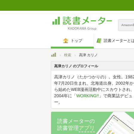
Amazo
トップ
読書メーターと
トップ
検索
高津 カリノ
高津カリノ のプロフィール
高津カリノ（たかつかりの）。女性。198
年7月20日生まれ、北海道出身。2002年か
ら始めたWEB漫画活動中にスカウトされ
2004年に「
WORKING!!
」で商業誌デビュ
ー。
読書メーターの
読書管理
アプリ