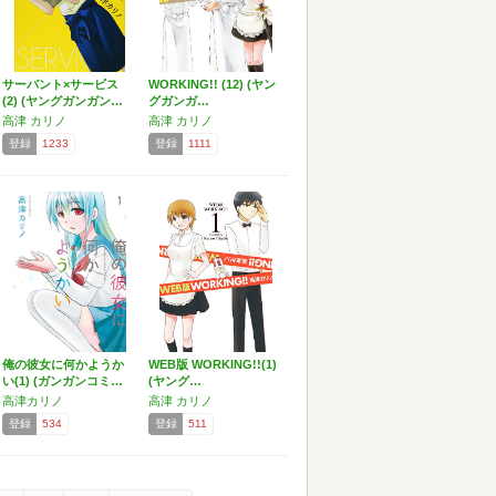
サーバント×サービス
WORKING!! (12) (ヤン
(2) (ヤングガンガン…
グガンガ…
高津 カリノ
高津 カリノ
登録
1233
登録
1111
俺の彼女に何かようか
WEB版 WORKING!!(1)
い(1) (ガンガンコミ…
(ヤング…
高津カリノ
高津 カリノ
登録
534
登録
511