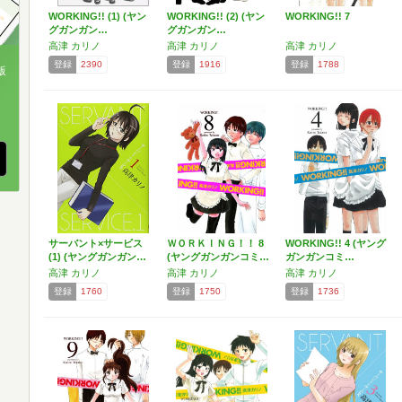
WORKING!! (1) (ヤン
WORKING!! (2) (ヤン
WORKING!! 7
グガンガン…
グガンガン…
高津 カリノ
高津 カリノ
高津 カリノ
登録
2390
登録
1916
登録
1788
版
、
サーバント×サービス
ＷＯＲＫＩＮＧ！！ 8
WORKING!! 4 (ヤング
(1) (ヤングガンガン…
(ヤングガンガンコミ…
ガンガンコミ…
高津 カリノ
高津 カリノ
高津 カリノ
登録
1760
登録
1750
登録
1736