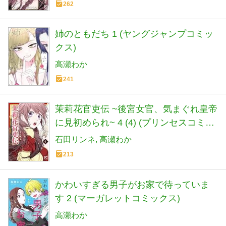
262
姉のともだち 1 (ヤングジャンプコミッ
クス)
高瀬わか
241
茉莉花官吏伝 ~後宮女官、気まぐれ皇帝
に見初められ~ 4 (4) (プリンセスコミッ
クス)
石田リンネ
高瀬わか
213
かわいすぎる男子がお家で待っていま
す 2 (マーガレットコミックス)
高瀬わか