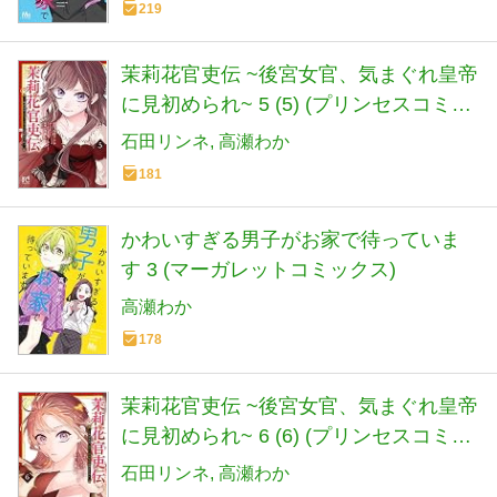
219
茉莉花官吏伝 ~後宮女官、気まぐれ皇帝
に見初められ~ 5 (5) (プリンセスコミッ
クス)
石田リンネ
高瀬わか
181
かわいすぎる男子がお家で待っていま
す 3 (マーガレットコミックス)
高瀬わか
178
茉莉花官吏伝 ~後宮女官、気まぐれ皇帝
に見初められ~ 6 (6) (プリンセスコミッ
クス)
石田リンネ
高瀬わか