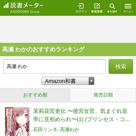
ログイン
新規登録
本を探
高瀬 わかのおすすめランキング
検索
おすすめ順
発売日順
茉莉花官吏伝 〜後宮女官、気まぐれ皇
帝に見初められ〜(1) (プリンセス・コミ
ックス)
石田リンネ
高瀬わか