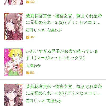
432
茉莉花官吏伝 ~後宮女官、気まぐれ皇帝
に見初められ~ 2 (2) (プリンセスコミッ
クス)
石田リンネ
高瀬わか
307
かわいすぎる男子がお家で待っていま
す 1 (マーガレットコミックス)
高瀬わか
281
茉莉花官吏伝 ~後宮女官、気まぐれ皇帝
に見初められ~ 3 (3) (プリンセスコミッ
クス)
石田リンネ
高瀬わか