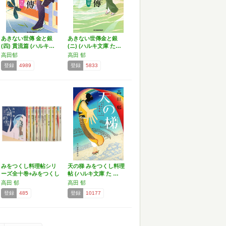
あきない世傳 金と銀
あきない世傳金と銀
(四) 貫流篇 (ハルキ…
(ニ) (ハルキ文庫 た…
高田郁
高田 郁
登録
4989
登録
5833
みをつくし料理帖シリ
天の梯 みをつくし料理
ーズ全十巻+みをつくし
帖 (ハルキ文庫 た …
献…
高田 郁
高田 郁
登録
485
登録
10177