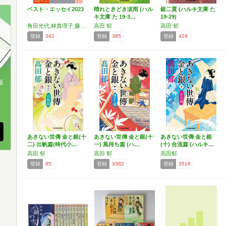
ベスト・エッセイ2023
晴れときどき涙雨 (ハル
銀二貫 (ハルキ文庫 た
キ文庫 た 19-3…
19-29)
角田光代,林真理子,藤沢周,堀江敏幸,町田康,三浦しをん,赤木明登,阿川佐和子,秋田麻早子,浅田次郎,荒俣宏,石田夏穂,磯野真穂,稲垣栄洋,今井真実,上田岳弘,内澤旬子,内田春菊,大辻隆弘,小川哲,奥泉光,鎌田裕樹,川添愛,神林長平,岸本佐知子,きたやまおさむ,桐野夏生,鯨庭,久栖博季,黒井千次,小池昌代,小池真理子,郷原宏,佐伯一麦,酒井順子,佐藤利明,佐藤洋二郎,沢木耕太郎,沢野ひとし,茂山千之丞,篠弘,柴田一成,杉山昌隆,鈴木伸一,須藤一成,青来有一,関田育子,大道珠貴,高田郁,武田砂鉄,田中慎弥,
高田 郁
高田 郁
登録
342
登録
385
登録
429
版
、
あきない世傳 金と銀(十
あきない世傳 金と銀(十
あきない世傳 金と銀
二) 出帆篇(時代小…
一) 風待ち篇 (ハ…
(十) 合流篇 (ハルキ…
高田 郁
高田 郁
高田郁
登録
85
登録
3382
登録
3516