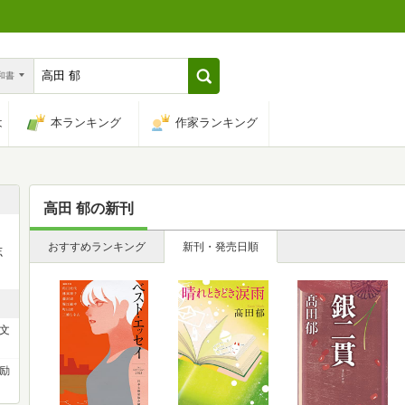
n和書
は
本ランキング
作家ランキング
高田 郁
の新刊
おすすめランキング
新刊・発売日順
志
ー文
励