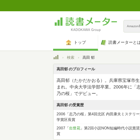
Amazo
トップ
読書メーターと
トップ
検索
高田 郁
高田郁 のプロフィール
高田郁（たかだかおる）。兵庫県宝塚市生
まれ。中央大学法学部卒業。2006年に「
乃の桜」でデビュー。
高田郁 の受賞歴
2006「志乃の桜」第4回北区 内田康夫ミステリ
学賞区長賞
2007「
出世花
」第2回小説NON短編時代小説賞奨
賞