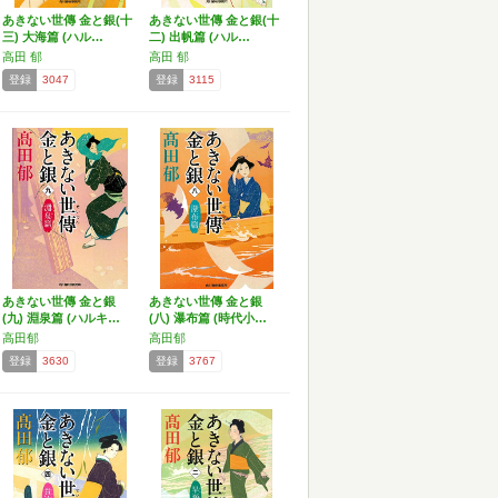
あきない世傳 金と銀(十
あきない世傳 金と銀(十
三) 大海篇 (ハル…
二) 出帆篇 (ハル…
高田 郁
高田 郁
登録
3047
登録
3115
あきない世傳 金と銀
あきない世傳 金と銀
(九) 淵泉篇 (ハルキ…
(八) 瀑布篇 (時代小…
高田郁
高田郁
登録
3630
登録
3767