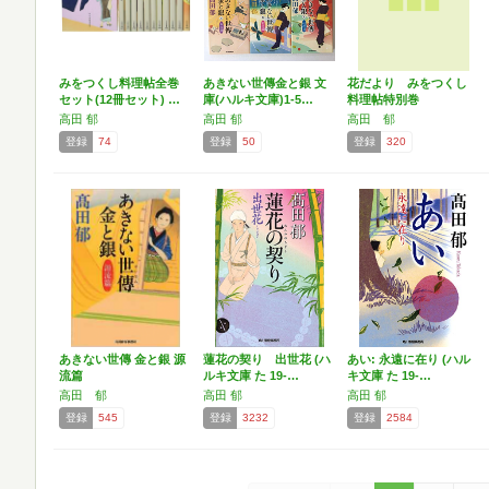
みをつくし料理帖全巻
あきない世傳金と銀 文
花だより みをつくし
セット(12冊セット) …
庫(ハルキ文庫)1-5…
料理帖特別巻
高田 郁
高田 郁
高田 郁
登録
74
登録
50
登録
320
あきない世傳 金と銀 源
蓮花の契り 出世花 (ハ
あい: 永遠に在り (ハル
流篇
ルキ文庫 た 19-…
キ文庫 た 19-…
高田 郁
高田 郁
高田 郁
登録
545
登録
3232
登録
2584