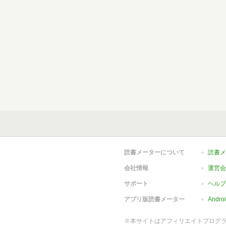
読書メーターについて
読書メ
会社情報
運営会
サポート
ヘルプ
アプリ版読書メーター
Andr
※本サイトはアフィリエイトプログ