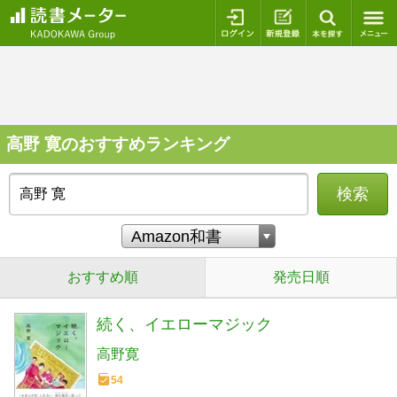
ログイン
新規登録
本を探
高野 寛のおすすめランキング
検索
おすすめ順
発売日順
続く、イエローマジック
高野寛
54