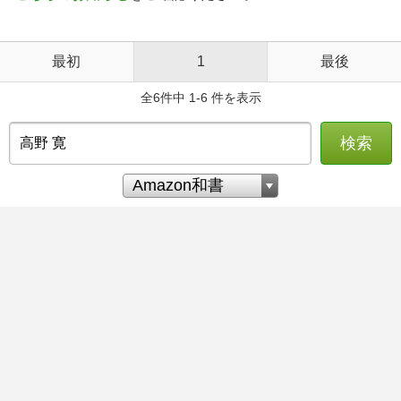
最初
1
最後
全6件中 1-6 件を表示
検索