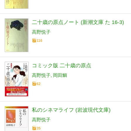
二十歳の原点ノート (新潮文庫 た 16-3)
高野悦子
116
コミック版 二十歳の原点
高野悦子
岡田鯛
62
私のシネマライフ (岩波現代文庫)
高野悦子
35