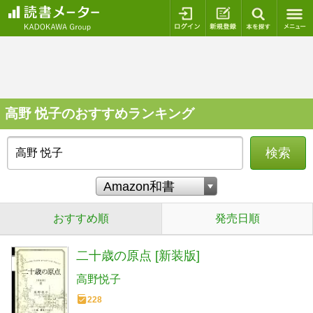
ログイン
新規登録
本を探
高野 悦子のおすすめランキング
検索
おすすめ順
発売日順
二十歳の原点 [新装版]
高野悦子
228