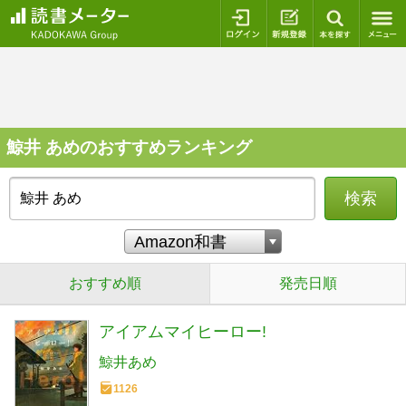
ログイン
新規登録
本を探
鯨井 あめのおすすめランキング
検索
おすすめ順
発売日順
アイアムマイヒーロー!
鯨井あめ
1126