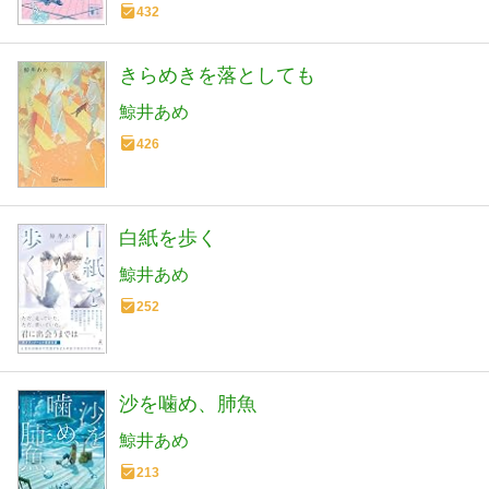
432
きらめきを落としても
鯨井あめ
426
白紙を歩く
鯨井あめ
252
沙を噛め、肺魚
鯨井あめ
213