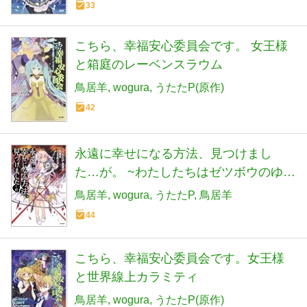
33
こちら、幸福安心委員会です。 女王様
と箱庭のレーベンスラウム
鳥居羊
wogura
うたたP(原作)
42
永遠に幸せになる方法、見つけまし
た…が。 ~わたしたちはゼツボウのゆめ
を見る~
鳥居羊
wogura
うたたP
鳥居羊
44
こちら、幸福安心委員会です。女王様
と世界線上カラミティ
鳥居羊
wogura
うたたP(原作)