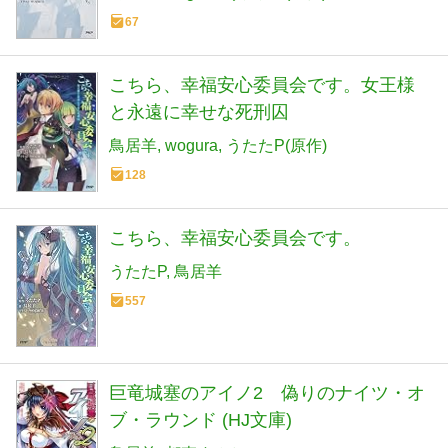
67
こちら、幸福安心委員会です。女王様
と永遠に幸せな死刑囚
鳥居羊
wogura
うたたP(原作)
128
こちら、幸福安心委員会です。
うたたP
鳥居羊
557
巨竜城塞のアイノ2 偽りのナイツ・オ
ブ・ラウンド (HJ文庫)