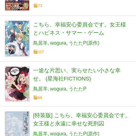
73
こちら、幸福安心委員会です。女王様
とハピネス・サマー・ゲーム
鳥居羊
wogura
うたたP(原作)
117
一途な片思い、実らせたい小さな幸
せ。 (星海社FICTIONS)
鳥居羊
wogura
うたたP
66
[特装版] こちら、幸福安心委員会です。
女王様と永遠に幸せな死刑囚
鳥居羊
wogura
うたたP(原作)