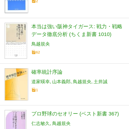
2
本当は強い阪神タイガース: 戦力・戦略
データ徹底分析 (ちくま新書 1010)
鳥越規央
62
確率統計序論
道家暎幸
山本義郎
鳥越規央
土井誠
1
プロ野球のセオリー (ベスト新書 367)
仁志敏久
鳥越規央