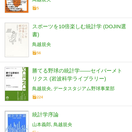
5
スポーツを10倍楽しむ統計学 (DOJIN選
書)
鳥越規央
56
勝てる野球の統計学――セイバーメト
リクス (岩波科学ライブラリー)
鳥越規央
データスタジアム野球事業部
224
統計学序論
山本義郎
鳥越規央