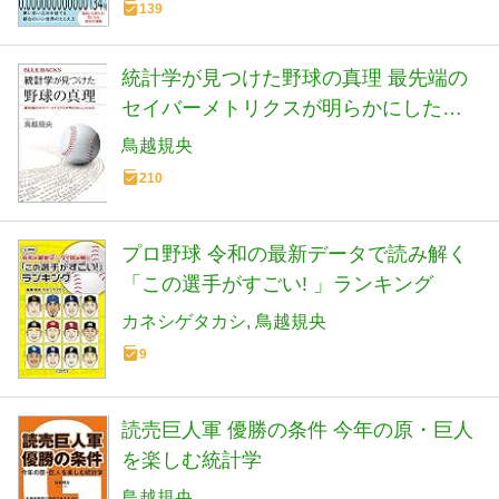
139
統計学が見つけた野球の真理 最先端の
セイバーメトリクスが明らかにしたも
の (ブルーバックス 2195)
鳥越規央
210
プロ野球 令和の最新データで読み解く
「この選手がすごい! 」ランキング
カネシゲタカシ
鳥越規央
9
読売巨人軍 優勝の条件 今年の原・巨人
を楽しむ統計学
鳥越規央