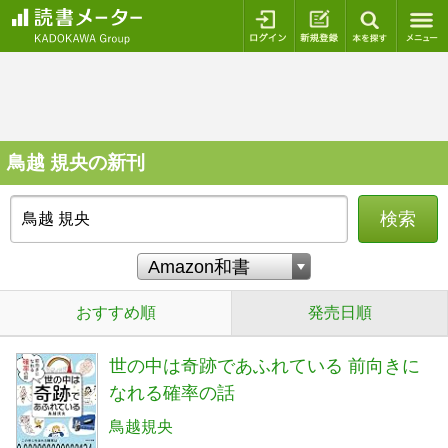
ログイン
新規登録
本を探
鳥越 規央の新刊
検索
おすすめ順
発売日順
世の中は奇跡であふれている 前向きに
なれる確率の話
鳥越規央