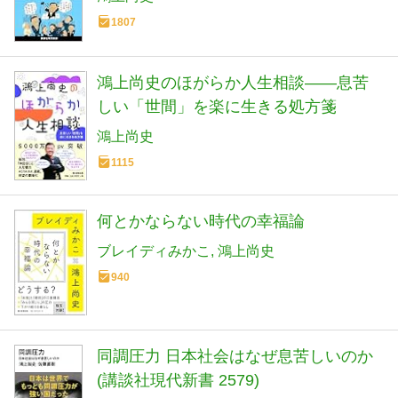
1807
鴻上尚史のほがらか人生相談――息苦
しい「世間」を楽に生きる処方箋
鴻上尚史
1115
何とかならない時代の幸福論
ブレイディみかこ
鴻上尚史
940
同調圧力 日本社会はなぜ息苦しいのか
(講談社現代新書 2579)