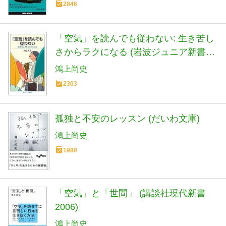
2846
「空気」を読んでも従わない: 生き苦し
さからラクになる (岩波ジュニア新書
893)
鴻上尚史
2303
孤独と不安のレッスン (だいわ文庫)
鴻上尚史
1980
「空気」と「世間」 (講談社現代新書
2006)
鴻上尚史