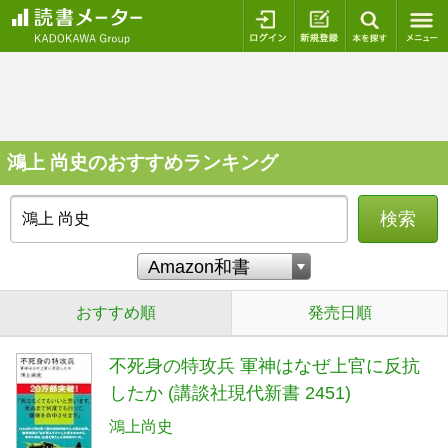
ログイン
新規登録
本を探
鴻上 尚史のおすすめランキング
検索
おすすめ順
発売日順
不死身の特攻兵 軍神はなぜ上官に反抗
したか (講談社現代新書 2451)
鴻上尚史