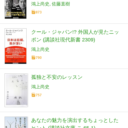
鴻上尚史
佐藤直樹
873
クール・ジャパン!? 外国人が見たニッ
ポン (講談社現代新書 2309)
鴻上尚史
790
孤独と不安のレッスン
鴻上尚史
757
あなたの魅力を演出するちょっとした
ヒント (講談社文庫 こ 65-1)