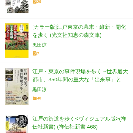
29
[カラー版]江戸東京の幕末・維新・開化
を歩く (光文社知恵の森文庫)
黒田涼
7
江戸・東京の事件現場を歩く ~世界最大
都市、350年間の重大な「出来事」と
「歴史散歩」案内~
黒田涼
40
江戸の街道を歩く<ヴィジュアル版>(祥
伝社新書) (祥伝社新書 468)