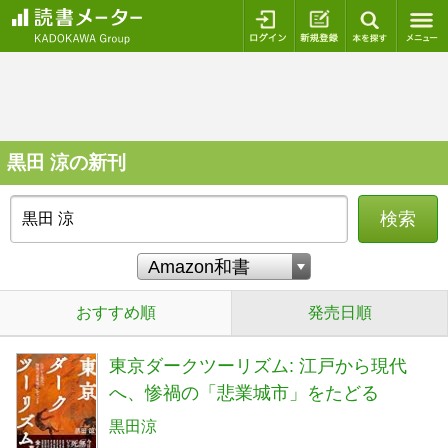
ログイン
新規登録
本を探
黒田 涼の新刊
検索
おすすめ順
発売日順
東京ダークツーリズム: 江戸から現代
へ、惨禍の「悲業城市」をたどる
黒田涼