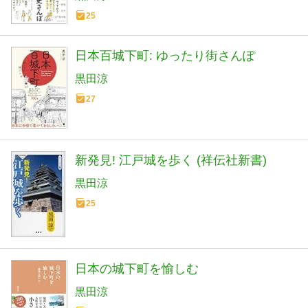
25
日本百城下町: ゆったり街さんぽ
黒田涼
27
新発見! 江戸城を歩く (祥伝社新書)
黒田涼
25
日本の城下町を愉しむ
黒田涼