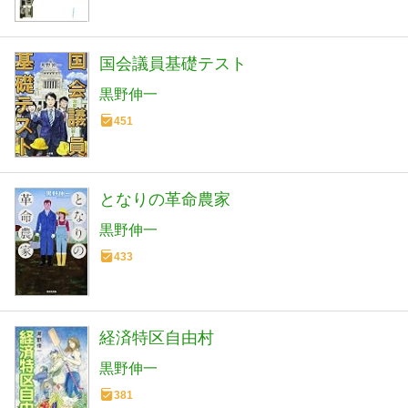
国会議員基礎テスト
黒野伸一
451
となりの革命農家
黒野伸一
433
経済特区自由村
黒野伸一
381