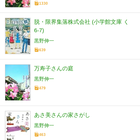
1330
脱・限界集落株式会社 (小学館文庫 く
6-7)
黒野伸一
639
万寿子さんの庭
黒野伸一
479
あさ美さんの家さがし
黒野伸一
463