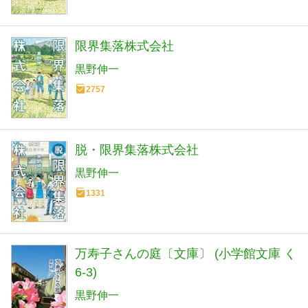
限界集落株式会社
黒野伸一
2757
脱・限界集落株式会社
黒野伸一
1331
万寿子さんの庭〔文庫〕 (小学館文庫 く
6-3)
黒野伸一