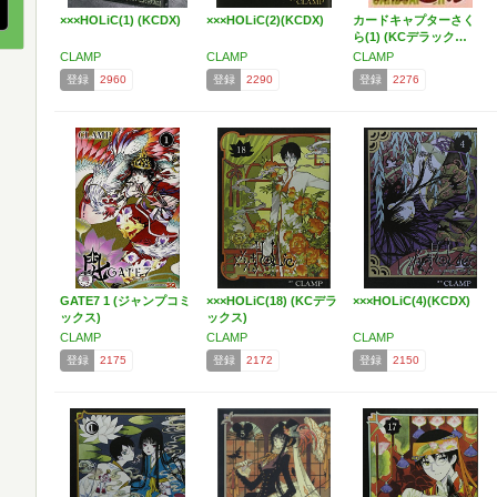
×××HOLiC(1) (KCDX)
×××HOLiC(2)(KCDX)
カードキャプターさく
ら(1) (KCデラック…
CLAMP
CLAMP
CLAMP
登録
2960
登録
2290
登録
2276
GATE7 1 (ジャンプコミ
×××HOLiC(18) (KCデラ
×××HOLiC(4)(KCDX)
ックス)
ックス)
CLAMP
CLAMP
CLAMP
登録
2175
登録
2172
登録
2150