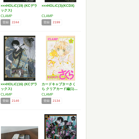
×××HOLiC(19) (KCデラ
×××HOLiC(3)(KCDX)
ックス)
CLAMP
CLAMP
登録
2244
登録
2199
×××HOLiC(16) (KCデラ
カードキャプターさく
ックス)
ら クリアカード編(1)…
CLAMP
CLAMP
登録
2146
登録
2134