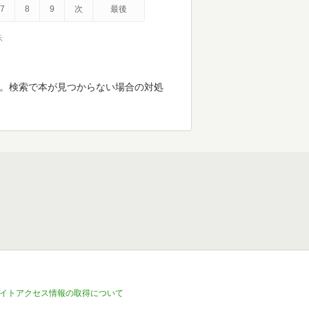
7
8
9
次
最後
示
す。検索で本が見つからない場合の対処
イトアクセス情報の取得について