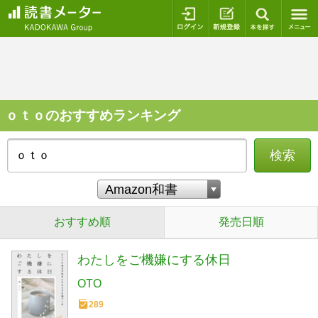
ログイン
新規登録
本を探
ｏｔｏのおすすめランキング
検索
おすすめ順
発売日順
わたしをご機嫌にする休日
OTO
289