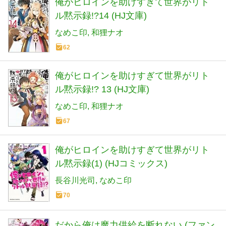
俺がヒロインを助けすぎて世界がリト
ル黙示録!?14 (HJ文庫)
なめこ印
和狸ナオ
62
俺がヒロインを助けすぎて世界がリト
ル黙示録!? 13 (HJ文庫)
なめこ印
和狸ナオ
67
俺がヒロインを助けすぎて世界がリト
ル黙示録(1) (HJコミックス)
長谷川光司
なめこ印
70
だから俺は魔力供給を断れない (ファン