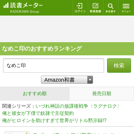
ログイン
新規登録
本を探
なめこ印のおすすめランキング
検索
おすすめ順
発売日順
関連シリーズ：
いづれ神話の放課後戦争〈ラグナロク〉
俺と彼女が下僕で奴隷で主従契約
俺がヒロインを助けすぎて世界がリトル黙示録!?