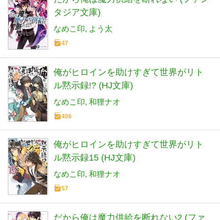
タジア文庫)
なめこ印
よう太
47
俺がヒロインを助けすぎて世界がリト
ル黙示録!? (HJ文庫)
なめこ印
和狸ナオ
406
俺がヒロインを助けすぎて世界がリト
ル黙示録15 (HJ文庫)
なめこ印
和狸ナオ
57
だから俺は魔力供給を断れない2 (ファ