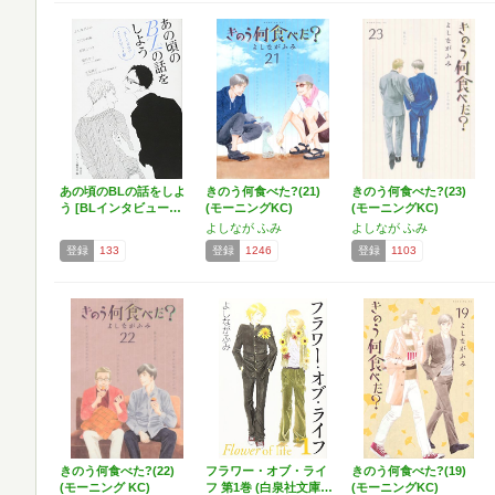
あの頃のBLの話をしよ
きのう何食べた?(21)
きのう何食べた?(23)
う [BLインタビュー…
(モーニングKC)
(モーニングKC)
よしなが ふみ
よしなが ふみ
登録
133
登録
1246
登録
1103
きのう何食べた?(22)
フラワー・オブ・ライ
きのう何食べた?(19)
(モーニング KC)
フ 第1巻 (白泉社文庫…
(モーニングKC)