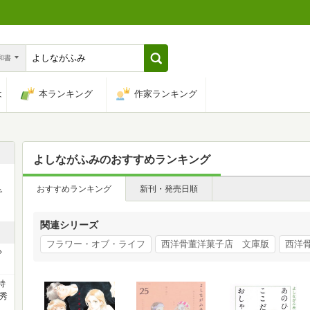
n和書
は
本ランキング
作家ランキング
よしながふみ
のおすすめランキング
おすすめランキング
新刊・発売日順
で
関連シリーズ
フラワー・オブ・ライフ
西洋骨董洋菓子店 文庫版
西洋
少
特
秀