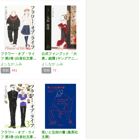
フラワー・オブ・ライ
公式ファンブック 「大
フ 第2巻 (白泉社文庫…
奥」総攬 (ヤングアニ…
よしなが ふみ
よしなが ふみ
登録
461
登録
72
フラワー・オブ・ライ
笑いと忘却の書 (集英社
フ 第3巻 (白泉社文庫…
文庫)