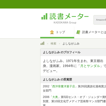
Amazo
トップ
読書メーターと
トップ
検索
よしながふみ
よしながふみ のプロフィール
よしながふみ。1971年生まれ、東京都出
身。漫画家。1994年に「
月とサンダル
」
デビュー。
よしながふみ の受賞歴
2002「
西洋骨董洋菓子店
」第26回講談社漫画賞
女部門
2006「
大奥
」第5回センス・オブ・ジェンダー賞
別賞、第10回文化庁メディア芸術祭マンガ部門優
賞