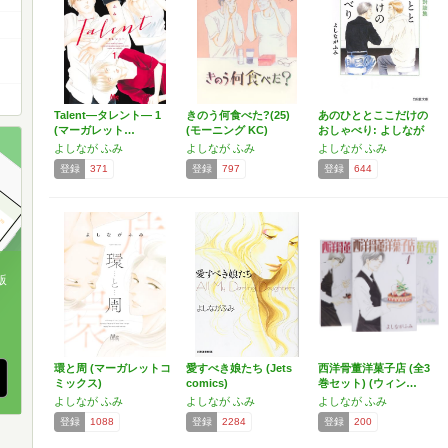
Talent―タレント― 1
きのう何食べた?(25)
あのひととここだけの
(マーガレット…
(モーニング KC)
おしゃべり: よしなが
ふ…
よしなが ふみ
よしなが ふみ
よしなが ふみ
登録
371
登録
797
登録
644
版
、
環と周 (マーガレットコ
愛すべき娘たち (Jets
西洋骨董洋菓子店 (全3
ミックス)
comics)
巻セット) (ウィン…
よしなが ふみ
よしなが ふみ
よしなが ふみ
登録
1088
登録
2284
登録
200