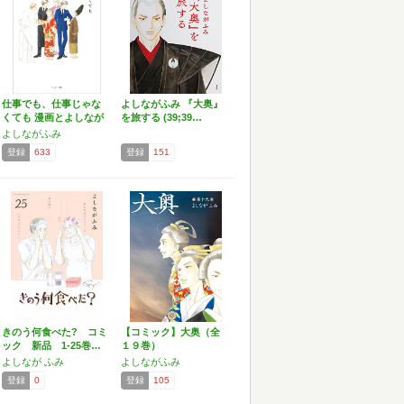
仕事でも、仕事じゃな
よしながふみ 『大奥』
くても 漫画とよしなが
を旅する (39;39…
ふみ
よしながふみ
登録
633
登録
151
きのう何食べた? コミ
【コミック】大奥（全
ック 新品 1-25巻…
１９巻）
よしなが ふみ
よしながふみ
登録
0
登録
105