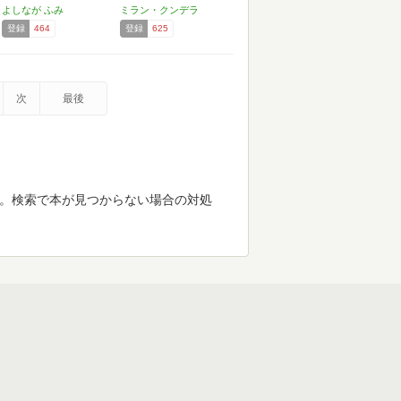
よしなが ふみ
ミラン・クンデラ
登録
464
登録
625
次
最後
す。検索で本が見つからない場合の対処