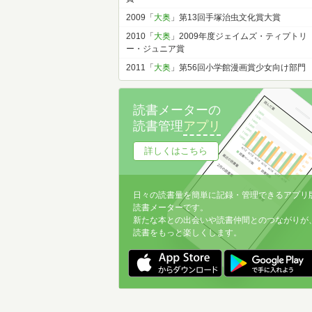
2009「
大奥
」第13回手塚治虫文化賞大賞
2010「
大奥
」2009年度ジェイムズ・ティプトリ
ー・ジュニア賞
2011「
大奥
」第56回小学館漫画賞少女向け部門
読書メーターの
読書管理
アプリ
詳しくはこちら
日々の読書量を簡単に記録・管理できるアプリ
読書メーターです。
新たな本との出会いや読書仲間とのつながりが
読書をもっと楽しくします。