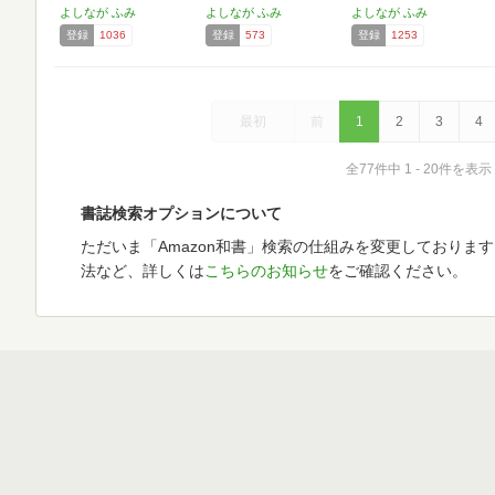
よしなが ふみ
よしなが ふみ
よしなが ふみ
登録
1036
登録
573
登録
1253
最初
前
1
2
3
4
全77件中 1 - 20件を表示
書誌検索オプションについて
ただいま「Amazon和書」検索の仕組みを変更しておりま
法など、詳しくは
こちらのお知らせ
をご確認ください。