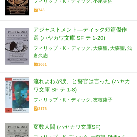
フィリップ・K・ディック
小尾芙佐
743
アジャストメント―ディック短篇傑作
選 (ハヤカワ文庫 SF テ 1-20)
フィリップ・K・ディック
大森望
大森望
浅
倉久志
1061
流れよわが涙、と警官は言った (ハヤカ
ワ文庫 SF テ 1-8)
フィリップ・K・ディック
友枝康子
3176
変数人間 (ハヤカワ文庫SF)