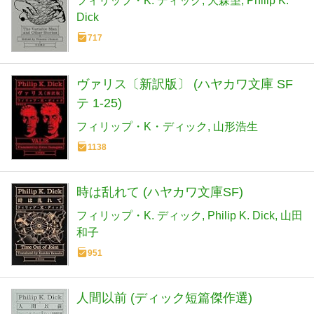
フィリップ・K. ディック
大森望
Philip K.
Dick
717
ヴァリス〔新訳版〕 (ハヤカワ文庫 SF
テ 1-25)
フィリップ・K・ディック
山形浩生
1138
時は乱れて (ハヤカワ文庫SF)
フィリップ・K. ディック
Philip K. Dick
山田
和子
951
人間以前 (ディック短篇傑作選)