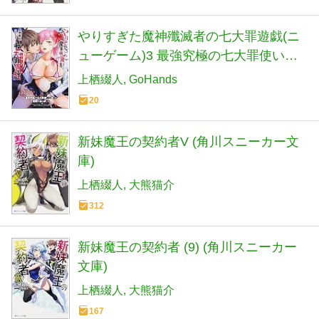
やりすぎた魔神殲滅者の七大罪遊戯(ニ
ューゲーム)3 最強究極の七大罪使いは
淫らな南国を創り楽しむ (講談社ラノベ
上栖綴人
GoHands
文庫 う 4-1-3)
20
新妹魔王の契約者V (角川スニーカー文
庫)
上栖綴人
大熊猫介
312
新妹魔王の契約者 (9) (角川スニーカー
文庫)
上栖綴人
大熊猫介
167