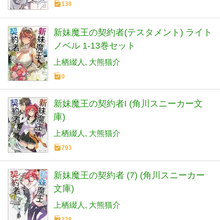
138
新妹魔王の契約者(テスタメント) ライト
ノベル 1-13巻セット
上栖綴人
大熊猫介
0
新妹魔王の契約者I (角川スニーカー文
庫)
上栖綴人
大熊猫介
793
新妹魔王の契約者 (7) (角川スニーカー
文庫)
上栖綴人
大熊猫介
228