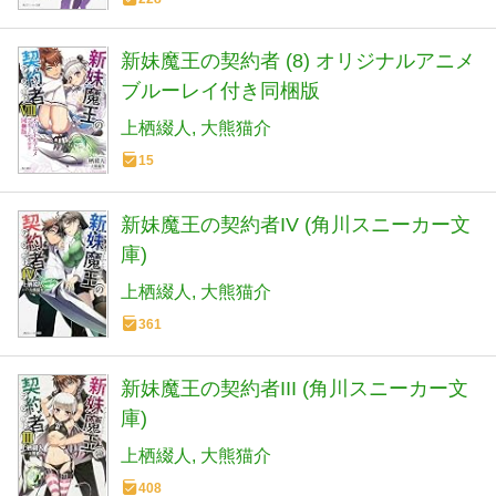
新妹魔王の契約者 (8) オリジナルアニメ
ブルーレイ付き同梱版
上栖綴人
大熊猫介
15
新妹魔王の契約者IV (角川スニーカー文
庫)
上栖綴人
大熊猫介
361
新妹魔王の契約者III (角川スニーカー文
庫)
上栖綴人
大熊猫介
408