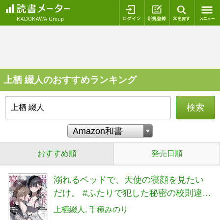
ログイン
新規登録
本を探
上栖 綴人のおすすめランキング
検索
おすすめ順
発売日順
溺れるベッドで、天使の寝顔を見たい
だけ。 #ふたりで犯した秘密の校則違反
(角川スニーカー文庫)
上栖綴人
千種みのり