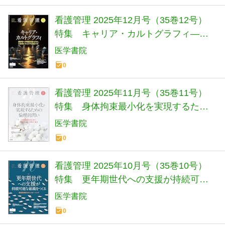
看護管理 2025年12月号（35巻12号）
特集 キャリア・カルトグラフィ―目
的地への地図を描くように，主体的に
医学書院
キャリアを設計する
0
看護管理 2025年11月号（35巻11号）
特集 身体拘束最小化を実現するため
の倫理的問い―診療報酬改定を受け，
医学書院
踏まえておくべき視点・論点
0
看護管理 2025年10月号（35巻10号）
特集 更年期世代への支援が持続可能
な組織をつくる―看護管理者のウェル
医学書院
ビーイング
0