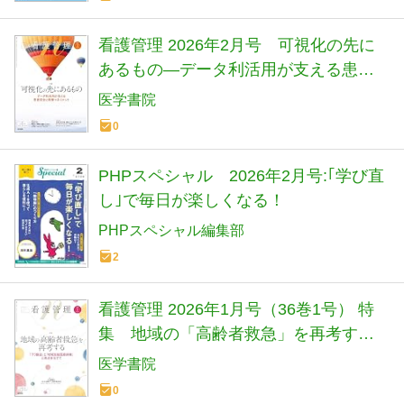
看護管理 2026年2月号 可視化の先に
あるもの―データ利活用が支える患者
安全と病棟マネジメント
医学書院
0
PHPスペシャル 2026年2月号:｢学び直
し｣で毎日が楽しくなる！
PHPスペシャル編集部
2
看護管理 2026年1月号（36巻1号） 特
集 地域の「高齢者救急」を再考する
―「下り搬送」と「地域包括医療病
医学書院
棟」に焦点を当てて
0