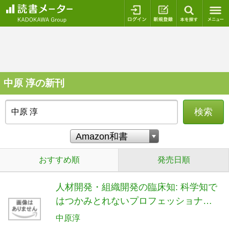
ログイン
新規登録
本を探
中原 淳の新刊
検索
おすすめ順
発売日順
人材開発・組織開発の臨床知: 科学知で
はつかみとれないプロフェッショナル
たちの流儀
中原淳