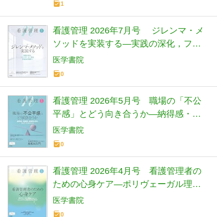
1
看護管理 2026年7月号 ジレンマ・メ
ソッドを実装する―実践の深化，ファ
シリテーター育成，評価法の開発へ
医学書院
0
看護管理 2026年5月号 職場の「不公
平感」とどう向き合うか―納得感・信
頼感・自律性を育むフェア・マネジメ
医学書院
ント
0
看護管理 2026年4月号 看護管理者の
ための心身ケア―ポリヴェーガル理論
を活かしたストレスケアと心理的安全
医学書院
性の保ち方
0