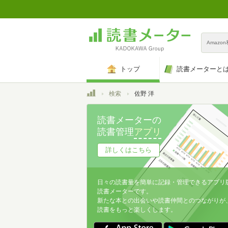
Amazo
トップ
読書メーターと
トップ
検索
佐野 洋
読書メーターの
読書管理
アプリ
詳しくはこちら
日々の読書量を簡単に記録・管理できるアプリ
読書メーターです。
新たな本との出会いや読書仲間とのつながりが
読書をもっと楽しくします。