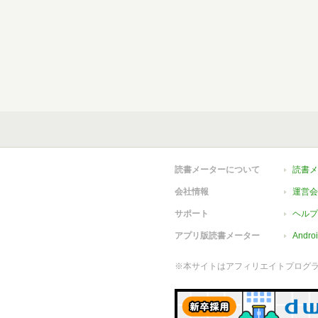
読書メーターについて
読書メ
会社情報
運営会
サポート
ヘルプ
アプリ版読書メーター
Andr
※本サイトはアフィリエイトプログ