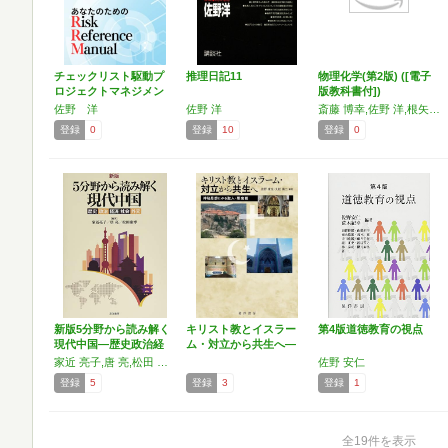
チェックリスト駆動プ
推理日記11
物理化学(第2版) ([電子
ロジェクトマネジメン
版教科書付])
ト:…
佐野 洋
佐野 洋
斎藤 博幸,佐野 洋,根矢 三郎,友尾 幸司
登録
0
登録
10
登録
0
新版5分野から読み解く
キリスト教とイスラー
第4版道徳教育の視点
現代中国―歴史政治経
ム・対立から共生へ―
済…
神秘…
家近 亮子,唐 亮,松田 康博,一谷 和郎,木下 恵二,中岡 まり,唐 成,佐野 淳也,段 瑞聡,染野 憲治,阿南 友亮,加茂 具樹,青山 瑠妙
佐野 安仁
登録
5
登録
3
登録
1
全19件を表示