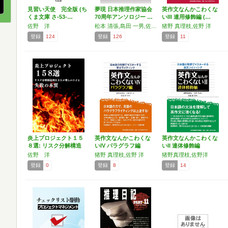
見習い天使 完全版 (ち
夢現 日本推理作家協会
英作文なんかこわくな
くま文庫 さ-53-…
70周年アンソロジー …
いIII 連用修飾編 (…
佐野 洋
松本 清張,島田 一男,佐野 洋,山村 正夫,生島 治郎,三好 徹,中島 河太郎,北方 謙三,阿刀田 高,逢坂 剛,大沢 在昌,東野 圭吾,今野 敏,江戸川 乱歩
猪野 真理枝,佐野 洋
登録
124
登録
126
登録
11
炎上プロジェクト１５
英作文なんかこわくな
英作文なんかこわくな
８選: リスク分解構造
いIV パラグラフ編
いII 連体修飾編
図…
佐野 洋
猪野 真理枝,佐野 洋
猪野真理枝,佐野洋
登録
0
登録
8
登録
14