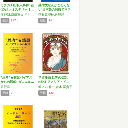
カチカチ山殺人事件: 昔
英作文なんかこわくな
ばなし×ミステリー【…
い 日本語の発想でマス
タ…
伴野朗,都筑道夫,戸川昌子,高木彬光,井沢元彦,佐野洋,斎藤栄
猪野真理枝,佐野洋
登録
317
登録
34
”思考”★錯誤バイアス
学習漫画 世界の伝記
からの脱却: ダニエル…
NEXT アメリア・イ…
佐野洋
堀ノ内 雅一,青木 冨貴子
登録
0
登録
130