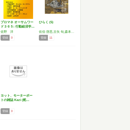
プロマネ オーサムワー
ひらく (5)
ド３６５: 行動経済学…
佐野 洋
佐伯 啓思,古矢 旬,森本 あんり,会田 弘継,渡辺 将人,井上 弘貴,三牧 聖子,内田 由紀子,村田 沙耶香,松岡 正剛,猪木 武徳,中村 桂子,斎藤 幸平,與那覇 潤,丸山 俊一,梨木 香歩,末木文 美士,福田 美蘭,渡辺 省亭,古田 亮,長谷川 三千子,西平 直,佐野 宏,亀山 隆彦,広井 良典,吉岡 洋,田島 正樹,先崎 彰容,荒川 洋治,澤村 修治,寺下 滝郎,杉谷 和哉,芦澤 泰偉,赤津 孝夫,藤本 龍児
登録
0
登録
11
ヨット、モーターボー
トの雑誌 Kazi (舵…
登録
0