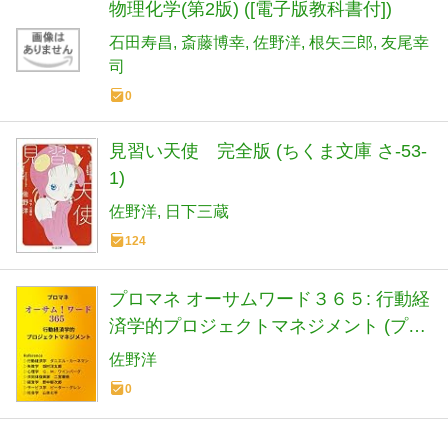
物理化学(第2版) ([電子版教科書付])
石田寿昌
斎藤博幸
佐野洋
根矢三郎
友尾幸
司
0
見習い天使 完全版 (ちくま文庫 さ-53-
1)
佐野洋
日下三蔵
124
プロマネ オーサムワード３６５: 行動経
済学的プロジェクトマネジメント (プロ
マネ行動経済学)
佐野洋
0