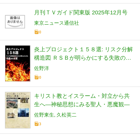
月刊ＴＶガイド関東版 2025年12月号
東京ニュース通信社
0
炎上プロジェクト１５８選: リスク分解
構造図 ＲＳＢが明らかにする失敗の本
質 (プロジェクトリスクマネジメント)
佐野洋
0
キリスト教とイスラーム・対立から共
生へ―神秘思想にみる聖人・悪魔観―
佐野東生
久松英二
3