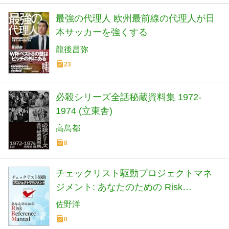
最強の代理人 欧州最前線の代理人が日
本サッカーを強くする
龍後昌弥
23
必殺シリーズ全話秘蔵資料集 1972-
1974 (立東舎)
高鳥都
8
チェックリスト駆動プロジェクトマネ
ジメント: あなたのための Risk
Reference Manual
佐野洋
0