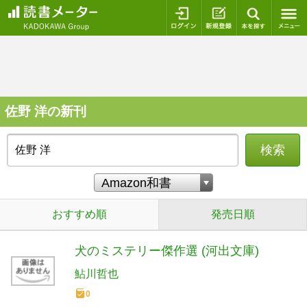
ログイン
新規登録
本を探
佐野 洋の新刊
検索
おすすめ順
発売日順
犬のミステリー傑作選 (河出文庫)
鮎川哲也
0