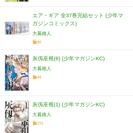
エア・ギア 全37巻完結セット (少年マ
ガジンコミックス)
大暮維人
80
灰仭巫覡(6) (少年マガジンKC)
大暮維人
48
灰仭巫覡(1) (少年マガジンKC)
大暮維人
151