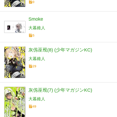
0
Smoke
大暮維人
5
灰仭巫覡(8) (少年マガジンKC)
大暮維人
29
灰仭巫覡(7) (少年マガジンKC)
大暮維人
49