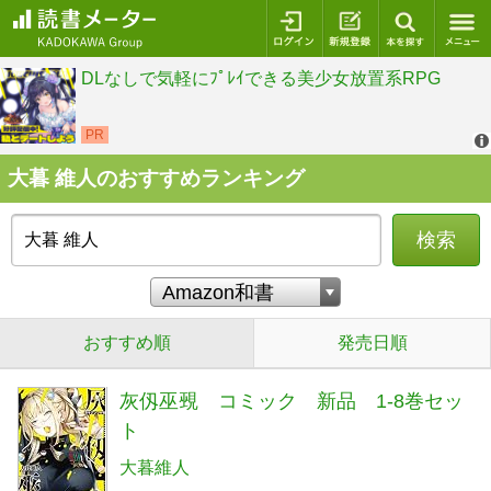
ログイン
新規登録
本を探
大暮 維人のおすすめランキング
検索
おすすめ順
発売日順
灰仭巫覡 コミック 新品 1-8巻セッ
ト
大暮維人