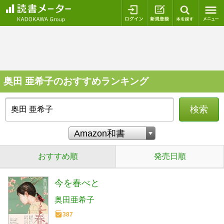
ログイン
新規登録
本を探
奥田 亜希子のおすすめランキング
検索
おすすめ順
発売日順
今を春べと
奥田亜希子
387