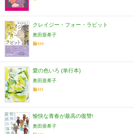
クレイジー・フォー・ラビット
奥田亜希子
434
愛の色いろ (単行本)
奥田亜希子
431
愉快な青春が最高の復讐!
奥田亜希子