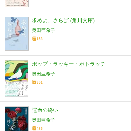
求めよ、さらば (角川文庫)
奥田亜希子
153
ポップ・ラッキー・ポトラッチ
奥田亜希子
351
運命の終い
奥田亜希子
436