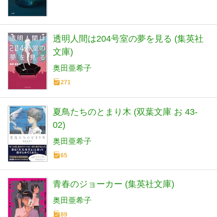
透明人間は204号室の夢を見る (集英社
文庫)
奥田亜希子
271
夏鳥たちのとまり木 (双葉文庫 お 43-
02)
奥田亜希子
65
青春のジョーカー (集英社文庫)
奥田亜希子
89